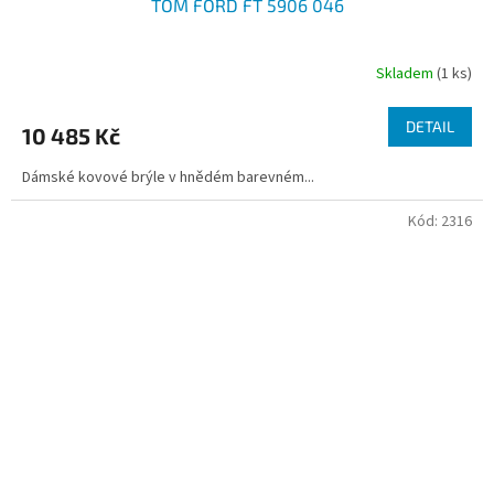
TOM FORD FT 5906 046
Skladem
(1 ks)
DETAIL
10 485 Kč
Dámské kovové brýle v hnědém barevném...
Kód:
2316