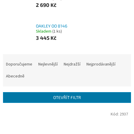
2 690 Kč
OAKLEY OO 8146
Skladem
(1 ks)
3 445 Kč
Ř
a
Doporučujeme
Nejlevnější
Nejdražší
Nejprodávanější
z
e
Abecedně
n
í
p
OTEVŘÍT FILTR
r
o
V
Kód:
2937
d
ý
u
p
k
i