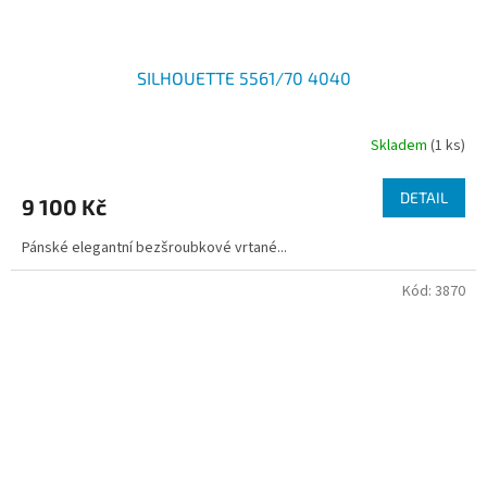
SILHOUETTE 5561/70 4040
Skladem
(1 ks)
DETAIL
9 100 Kč
Pánské elegantní bezšroubkové vrtané...
Kód:
3870