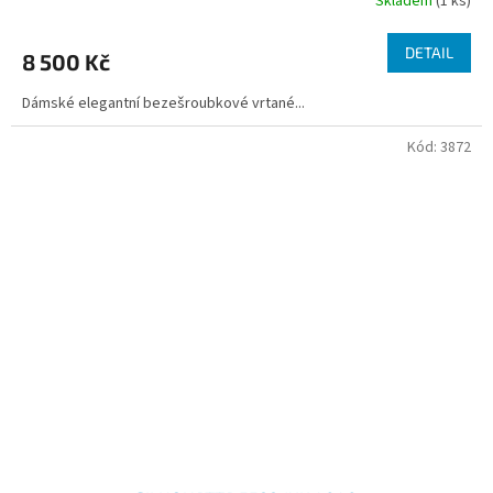
Skladem
(1 ks)
DETAIL
8 500 Kč
Dámské elegantní bezešroubkové vrtané...
Kód:
3872