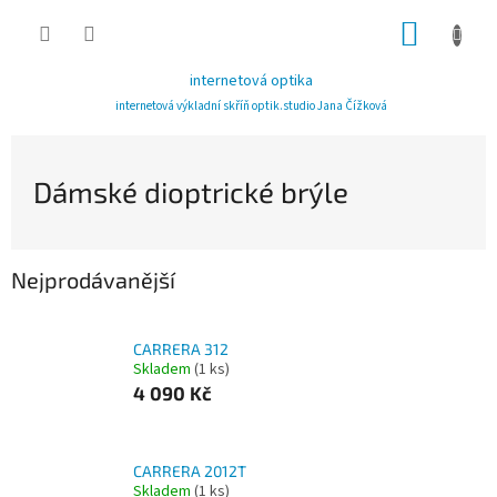
Přejít
NÁKUP
na
obsah
KOŠÍK
internetová optika
internetová výkladní skříň optik.studio Jana Čížková
Dámské dioptrické brýle
Nejprodávanější
CARRERA 312
Skladem
(1 ks)
4 090 Kč
CARRERA 2012T
Skladem
(1 ks)