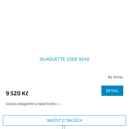
SILHOUETTE 5500 9240
Na dotaz
DETAIL
9 520 Kč
Unisex elegantní vrtané brýle v...
NAČÍST 21 DALŠÍCH
S