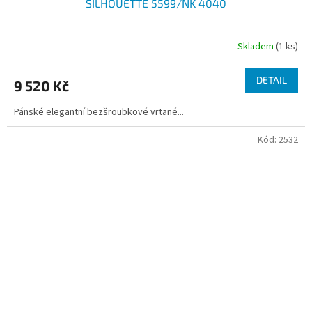
SILHOUETTE 5599/NK 4040
Skladem
(1 ks)
DETAIL
9 520 Kč
Pánské elegantní bezšroubkové vrtané...
Kód:
2532