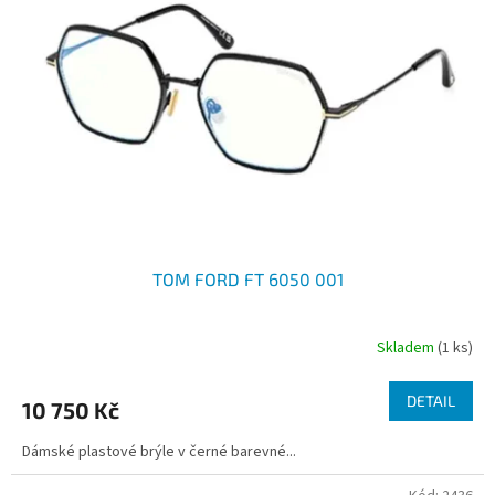
t
s
ů
p
r
o
d
u
k
t
ů
TOM FORD FT 6050 001
Skladem
(1 ks)
DETAIL
10 750 Kč
Dámské plastové brýle v černé barevné...