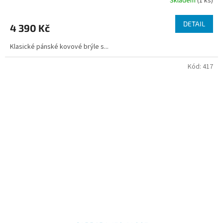
Skladem
(1 ks)
DETAIL
4 390 Kč
Klasické pánské kovové brýle s...
Kód:
417