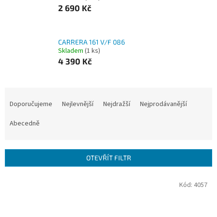
2 690 Kč
CARRERA 161 V/F 086
Skladem
(1 ks)
4 390 Kč
Ř
a
Doporučujeme
Nejlevnější
Nejdražší
Nejprodávanější
z
e
Abecedně
n
í
p
OTEVŘÍT FILTR
r
o
V
Kód:
4057
d
ý
u
p
k
i