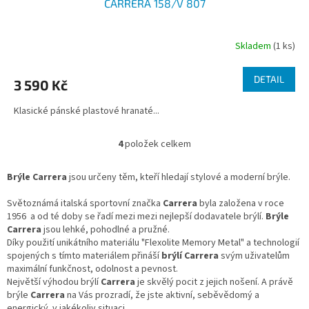
CARRERA 158/V 807
Skladem
(1 ks)
DETAIL
3 590 Kč
Klasické pánské plastové hranaté...
4
položek celkem
O
v
l
Brýle Carrera
jsou určeny těm, kteří hledají stylové a moderní brýle.
á
d
Světoznámá italská sportovní značka
Carrera
byla založena v roce
a
1956
a od té doby se řadí mezi mezi nejlepší dodavatele brýlí.
Brýle
c
Carrera
jsou lehké, pohodlné a pružné.
í
Díky použití unikátního materiálu "Flexolite Memory Metal" a technologií
p
spojených s tímto materiálem přináší
brýlí Carrera
svým uživatelům
r
maximální funkčnost, odolnost a pevnost.
v
Největší výhodou
brýlí
Carrera
je skvělý pocit z jejich nošení. A právě
k
brýle
Carrera
na Vás prozradí, že jste aktivní, seběvědomý a
y
energický v jakékoliv situaci.