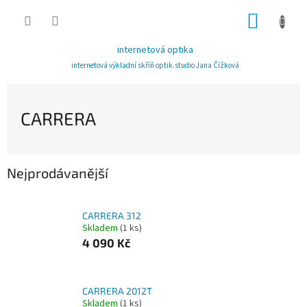
Přejít
NÁKUP
na
obsah
KOŠÍK
internetová optika
internetová výkladní skříň optik.studio Jana Čížková
CARRERA
Nejprodávanější
CARRERA 312
Skladem
(1 ks)
4 090 Kč
CARRERA 2012T
Skladem
(1 ks)