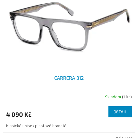
t
s
ů
p
r
o
d
u
k
t
ů
CARRERA 312
Skladem
(1 ks)
DETAIL
4 090 Kč
Klasické unisex plastové hranaté...