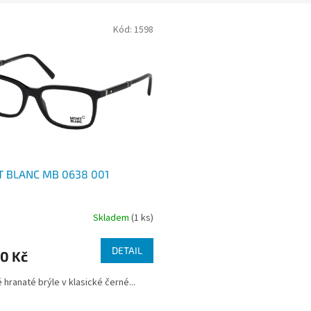
Kód:
1598
 BLANC MB 0638 001
Skladem
(1 ks)
DETAIL
0 Kč
 hranaté brýle v klasické černé...