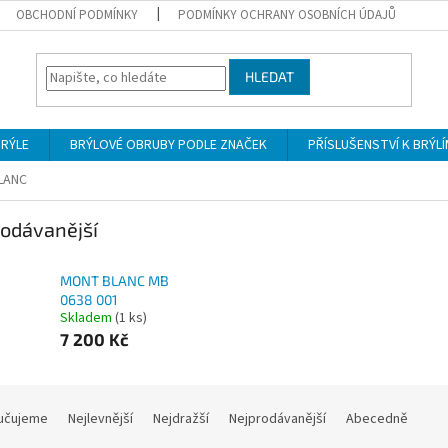
OBCHODNÍ PODMÍNKY
PODMÍNKY OCHRANY OSOBNÍCH ÚDAJŮ
HLEDAT
BRÝLE
BRÝLOVÉ OBRUBY PODLE ZNAČEK
PŘÍSLUŠENSTVÍ K BRÝL
LANC
odávanější
MONT BLANC MB
0638 001
Skladem
(1 ks)
7 200 Kč
učujeme
Nejlevnější
Nejdražší
Nejprodávanější
Abecedně