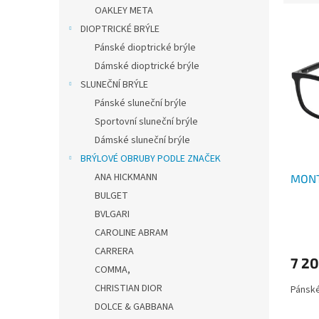
e
OAKLEY META
n
V
n
í
DIOPTRICKÉ BRÝLE
ý
í
p
Pánské dioptrické brýle
p
p
a
Dámské dioptrické brýle
i
r
n
SLUNEČNÍ BRÝLE
s
o
e
p
d
Pánské sluneční brýle
l
r
u
Sportovní sluneční brýle
o
k
Dámské sluneční brýle
d
t
BRÝLOVÉ OBRUBY PODLE ZNAČEK
u
ů
ANA HICKMANN
MONT
k
t
BULGET
ů
BVLGARI
CAROLINE ABRAM
CARRERA
7 20
COMMA,
CHRISTIAN DIOR
Pánské
DOLCE & GABBANA