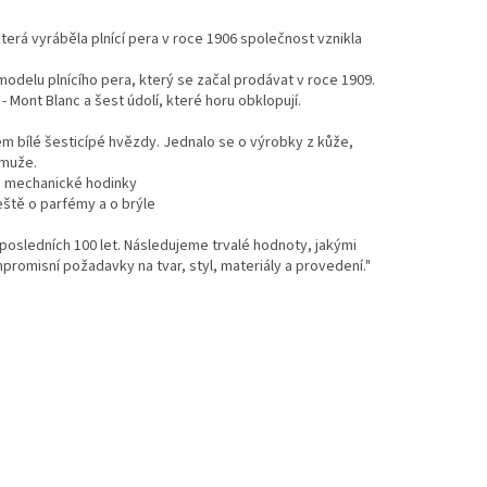
á vyráběla plnící pera v roce 1906 společnost vznikla
elu plnícího pera, který se začal prodávat v roce 1909.
- Mont Blanc a šest údolí, které horu obklopují.
m bílé šesticípé hvězdy. Jednalo se o výrobky z kůže,
 muže.
 mechanické hodinky
ště o parfémy a o brýle
osledních 100 let. Následujeme trvalé hodnoty, jakými
promisní požadavky na tvar, styl, materiály a provedení."