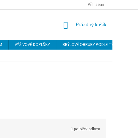
Přihlášení
NÁKUPNÍ
Prázdný košík
KOŠÍK
ÍM
VÝŽIVOVÉ DOPLŇKY
BRÝLOVÉ OBRUBY PODLE TYPU
POU
1
položek celkem