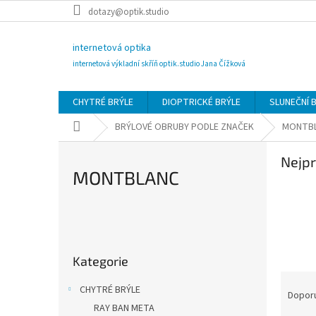
Přejít
dotazy@optik.studio
na
obsah
internetová optika
internetová výkladní skříň optik.studio Jana Čížková
CHYTRÉ BRÝLE
DIOPTRICKÉ BRÝLE
SLUNEČNÍ 
Domů
BRÝLOVÉ OBRUBY PODLE ZNAČEK
MONTB
Nejpr
MONTBLANC
P
o
Přeskočit
s
Kategorie
kategorie
t
Ř
r
CHYTRÉ BRÝLE
a
Dopor
a
RAY BAN META
z
n