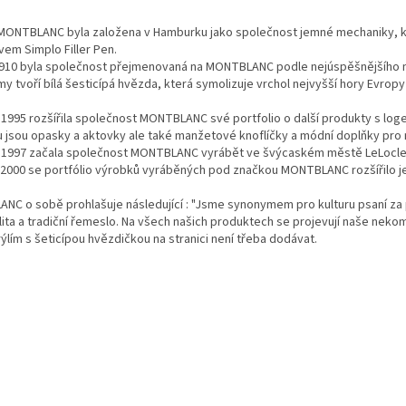
O
v
MONTBLANC byla založena v Hamburku jako společnost jemné mechaniky, kter
l
vem Simplo Filler Pen.
á
1910 byla společnost přejmenovaná na MONTBLANC podle nejúspěšnějšího mod
d
my tvoří bílá šesticípá hvězda, která symolizuje vrchol nejvyšší hory Evropy 
a
c
1995 rozšířila společnost MONTBLANC své portfolio o další produkty s loge
í
u jsou opasky a aktovky ale také manžetové knoflíčky a módní doplňky pro
p
 1997 začala společnost MONTBLANC vyrábět ve švýcaském městě LeLocle
r
 2000 se portfólio výrobků vyráběných pod značkou MONTBLANC rozšířilo je
v
k
C o sobě prohlašuje následující : "Jsme synonymem pro kulturu psaní za p
y
lita a tradiční řemeslo. Na všech našich produktech se projevují naše nekom
v
rýlím s šeticípou hvězdičkou na stranici není třeba dodávat.
ý
p
i
s
u