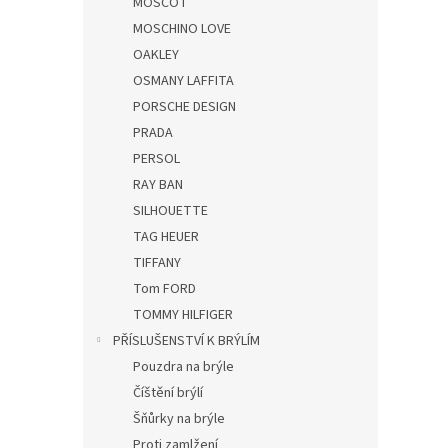
MOSCOT
MOSCHINO LOVE
OAKLEY
OSMANY LAFFITA
PORSCHE DESIGN
PRADA
PERSOL
RAY BAN
SILHOUETTE
TAG HEUER
TIFFANY
Tom FORD
TOMMY HILFIGER
PŘÍSLUŠENSTVÍ K BRÝLÍM
Pouzdra na brýle
Číštění brýlí
Šňůrky na brýle
Proti zamlžení