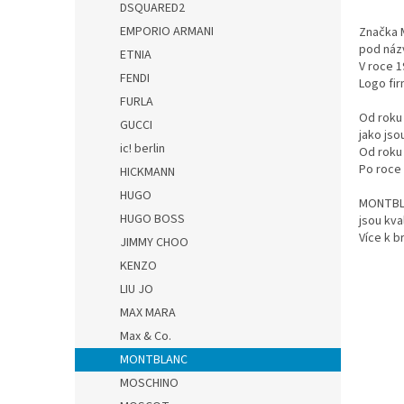
DSQUARED2
EMPORIO ARMANI
Značka 
pod náz
ETNIA
V roce 
FENDI
Logo fir
FURLA
Od roku 
GUCCI
jako jso
ic! berlin
Od roku
Po roce
HICKMANN
HUGO
MONTBLAN
HUGO BOSS
jsou kva
Více k b
JIMMY CHOO
KENZO
LIU JO
MAX MARA
Max & Co.
MONTBLANC
MOSCHINO