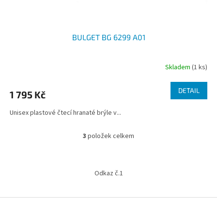
BULGET BG 6299 A01
Skladem
(1 ks)
DETAIL
1 795 Kč
Unisex plastové čtecí hranaté brýle v...
3
položek celkem
O
v
l
Z
á
á
Odkaz č.1
d
p
a
a
c
t
í
í
p