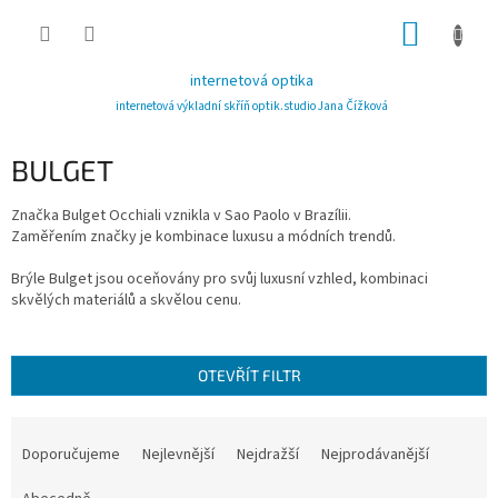
Přejít
NÁKUP
na
obsah
KOŠÍK
internetová optika
internetová výkladní skříň optik.studio Jana Čížková
BULGET
Značka Bulget Occhiali vznikla v Sao Paolo v Brazílii.
Zaměřením značky je kombinace luxusu a módních trendů.
Brýle Bulget jsou oceňovány pro svůj luxusní vzhled, kombinaci
skvělých materiálů a skvělou cenu.
OTEVŘÍT FILTR
Ř
a
Doporučujeme
Nejlevnější
Nejdražší
Nejprodávanější
z