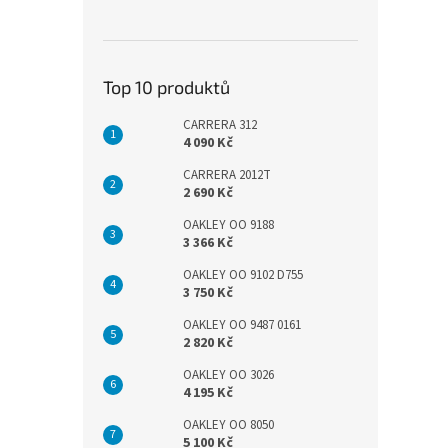
Top 10 produktů
CARRERA 312
4 090 Kč
CARRERA 2012T
2 690 Kč
OAKLEY OO 9188
3 366 Kč
OAKLEY OO 9102 D755
3 750 Kč
OAKLEY OO 9487 0161
2 820 Kč
OAKLEY OO 3026
4 195 Kč
OAKLEY OO 8050
5 100 Kč