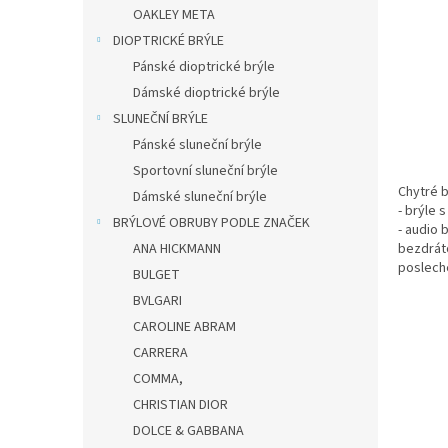
OAKLEY META
n
í
DIOPTRICKÉ BRÝLE
p
Pánské dioptrické brýle
a
Dámské dioptrické brýle
n
SLUNEČNÍ BRÝLE
e
Pánské sluneční brýle
l
Sportovní sluneční brýle
Chytré b
Dámské sluneční brýle
- brýle 
BRÝLOVÉ OBRUBY PODLE ZNAČEK
- audio 
ANA HICKMANN
bezdrát
poslech
BULGET
BVLGARI
CAROLINE ABRAM
CARRERA
COMMA,
CHRISTIAN DIOR
DOLCE & GABBANA