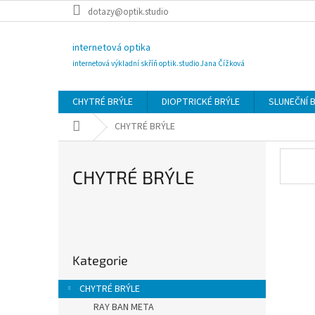
Přejít
dotazy@optik.studio
na
obsah
internetová optika
internetová výkladní skříň optik.studio Jana Čížková
CHYTRÉ BRÝLE
DIOPTRICKÉ BRÝLE
SLUNEČNÍ 
Domů
CHYTRÉ BRÝLE
CHYTRÉ BRÝLE
P
o
Přeskočit
s
Kategorie
kategorie
t
r
CHYTRÉ BRÝLE
a
RAY BAN META
n