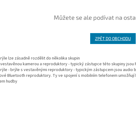
Můžete se ale podívat na osta
ZPĚT DO OBCHODU
rýle lze zásadně rozdělit do několika skupin
s vestavěnou kamerou a reproduktory - typický zástupce této skupiny jsou 
brýle - brýle s vestavěnými reproduktory - typickým zástupcem jsou audio b
ové Bluetooth reproduktory. Ty ve spojení s mobilním telefonem umožňují 
em hudby