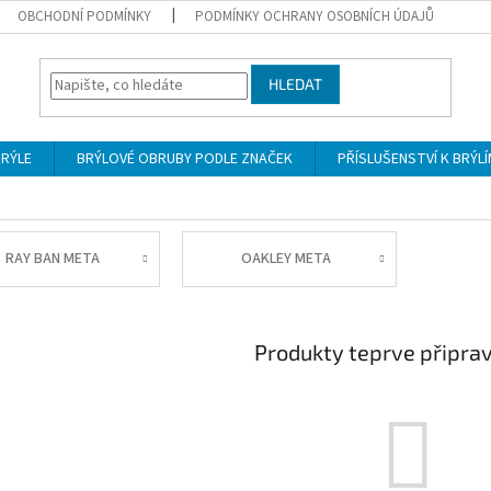
OBCHODNÍ PODMÍNKY
PODMÍNKY OCHRANY OSOBNÍCH ÚDAJŮ
HLEDAT
BRÝLE
BRÝLOVÉ OBRUBY PODLE ZNAČEK
PŘÍSLUŠENSTVÍ K BRÝL
RAY BAN META
OAKLEY META
Produkty teprve připra