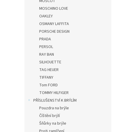
MOSCOT
MOSCHINO LOVE
OAKLEY
OSMANY LAFFITA
PORSCHE DESIGN
PRADA
PERSOL
RAY BAN
SILHOUETTE
TAG HEUER
TIFFANY
Tom FORD
TOMMY HILFIGER
PŘÍSLUŠENSTVÍ K BRÝLÍM
Pouzdra na brýle
Číštění brýlí
Šňůrky na brýle
Proti zamlžení