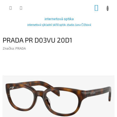
Přejít
NÁKUP
na
obsah
KOŠÍK
internetová optika
internetová výkladní skříň optik.studio Jana Čížková
PRADA PR D03VU 20D1
Značka:
PRADA