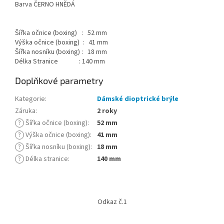
Barva ČERNO HNĚDÁ
Šířka očnice (boxing) : 52 mm
Výška očnice (boxing) : 41 mm
Šířka nosníku (boxing) : 18 mm
Délka Stranice : 140 mm
Doplňkové parametry
Kategorie
:
Dámské dioptrické brýle
Záruka
:
2 roky
?
Šířka očnice (boxing)
:
52 mm
?
Výška očnice (boxing)
:
41 mm
?
Šířka nosníku (boxing)
:
18 mm
?
Délka stranice
:
140 mm
Z
á
Odkaz č.1
p
a