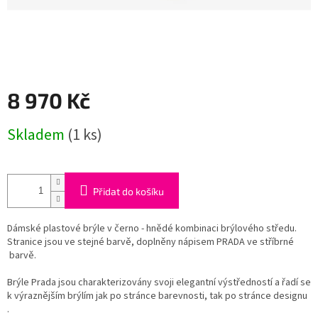
8 970 Kč
Měrná
Skladem
(1 ks)
cena:
Přidat do košíku
Dámské plastové brýle v černo - hnědé kombinaci brýlového středu.
Stranice jsou ve stejné barvě, doplněny nápisem PRADA ve stříbrné
barvě.
Brýle Prada jsou charakterizovány svoji elegantní výstředností a řadí se
k výraznějším brýlím jak po stránce barevnosti, tak po stránce designu
.