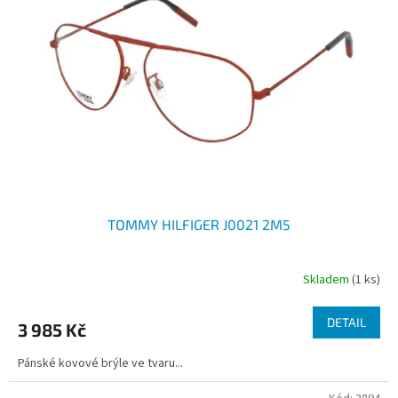
t
s
ů
p
r
o
d
u
k
t
ů
TOMMY HILFIGER J0021 2M5
Skladem
(1 ks)
DETAIL
3 985 Kč
Pánské kovové brýle ve tvaru...