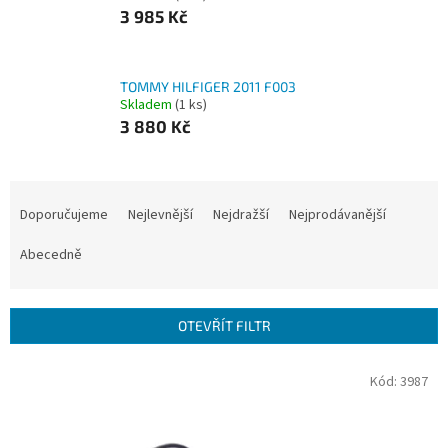
3 985 Kč
TOMMY HILFIGER 2011 F003
Skladem
(1 ks)
3 880 Kč
Ř
a
Doporučujeme
Nejlevnější
Nejdražší
Nejprodávanější
z
e
Abecedně
n
í
p
OTEVŘÍT FILTR
r
o
V
Kód:
3987
d
ý
u
p
k
i