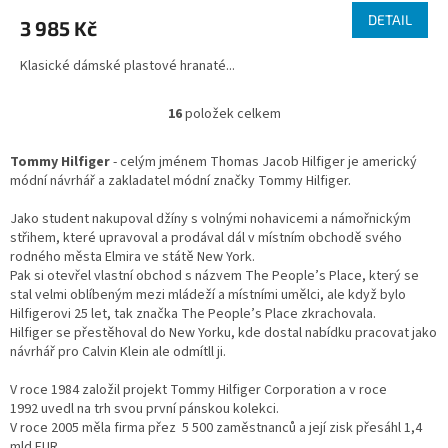
DETAIL
3 985 Kč
Klasické dámské plastové hranaté...
16
položek celkem
O
v
l
Tommy Hilfiger
- celým jménem Thomas Jacob Hilfiger je americký
á
módní návrhář a zakladatel módní značky Tommy Hilfiger.
d
a
Jako student nakupoval džíny s volnými nohavicemi a námořnickým
c
střihem, které upravoval a prodával dál v místním obchodě svého
í
rodného města Elmira ve státě New York.
p
Pak si otevřel vlastní obchod s názvem The People’s Place, který se
r
stal velmi oblíbeným mezi mládeží a místními umělci, ale když bylo
v
Hilfigerovi 25 let, tak značka The People’s Place zkrachovala.
k
Hilfiger se přestěhoval do New Yorku, kde dostal nabídku pracovat jako
y
návrhář pro Calvin Klein ale odmítll ji.
v
ý
V roce 1984 založil projekt Tommy Hilfiger Corporation a v roce
p
1992 uvedl na trh svou první pánskou kolekci.
i
V roce 2005 měla firma přez 5 500 zaměstnanců a její zisk přesáhl 1,4
s
mld EUR.