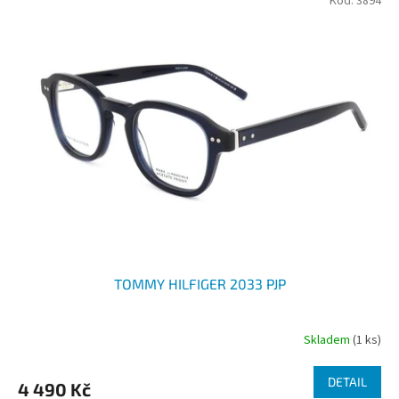
Kód:
3894
TOMMY HILFIGER 2033 PJP
Skladem
(1 ks)
DETAIL
4 490 Kč