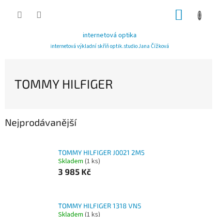
Přejít
NÁKUP
na
obsah
KOŠÍK
internetová optika
internetová výkladní skříň optik.studio Jana Čížková
TOMMY HILFIGER
Nejprodávanější
TOMMY HILFIGER J0021 2M5
Skladem
(1 ks)
3 985 Kč
TOMMY HILFIGER 1318 VN5
Skladem
(1 ks)