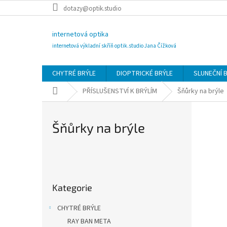
Přejít
dotazy@optik.studio
na
obsah
internetová optika
internetová výkladní skříň optik.studio Jana Čížková
CHYTRÉ BRÝLE
DIOPTRICKÉ BRÝLE
SLUNEČNÍ 
Domů
PŘÍSLUŠENSTVÍ K BRÝLÍM
Šňůrky na brýle
Šňůrky na brýle
P
o
Přeskočit
s
Kategorie
kategorie
t
r
CHYTRÉ BRÝLE
a
RAY BAN META
n