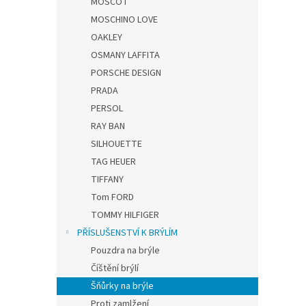
MOSCOT
MOSCHINO LOVE
OAKLEY
OSMANY LAFFITA
PORSCHE DESIGN
PRADA
PERSOL
RAY BAN
SILHOUETTE
TAG HEUER
TIFFANY
Tom FORD
TOMMY HILFIGER
PŘÍSLUŠENSTVÍ K BRÝLÍM
Pouzdra na brýle
Číštění brýlí
Šňůrky na brýle
Proti zamlžení