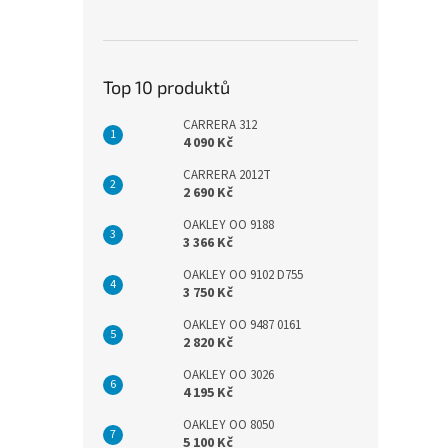
Top 10 produktů
CARRERA 312
4 090 Kč
CARRERA 2012T
2 690 Kč
OAKLEY OO 9188
3 366 Kč
OAKLEY OO 9102 D755
3 750 Kč
OAKLEY OO 9487 0161
2 820 Kč
OAKLEY OO 3026
4 195 Kč
OAKLEY OO 8050
5 100 Kč