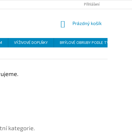
Přihlášení
NÁKUPNÍ
Prázdný košík
KOŠÍK
ÍM
VÝŽIVOVÉ DOPLŇKY
BRÝLOVÉ OBRUBY PODLE TYPU
POU
vujeme.
tní kategorie.