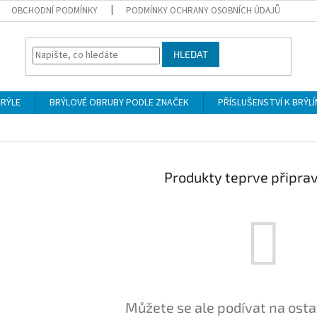
OBCHODNÍ PODMÍNKY
PODMÍNKY OCHRANY OSOBNÍCH ÚDAJŮ
HLEDAT
BRÝLE
BRÝLOVÉ OBRUBY PODLE ZNAČEK
PŘÍSLUŠENSTVÍ K BRÝL
Produkty teprve připra
Můžete se ale podívat na osta