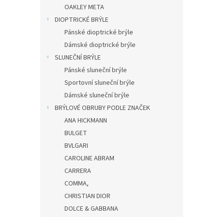
OAKLEY META
n
í
DIOPTRICKÉ BRÝLE
p
Pánské dioptrické brýle
a
Dámské dioptrické brýle
n
SLUNEČNÍ BRÝLE
e
Pánské sluneční brýle
l
Sportovní sluneční brýle
Dámské sluneční brýle
BRÝLOVÉ OBRUBY PODLE ZNAČEK
ANA HICKMANN
BULGET
BVLGARI
CAROLINE ABRAM
CARRERA
COMMA,
CHRISTIAN DIOR
DOLCE & GABBANA