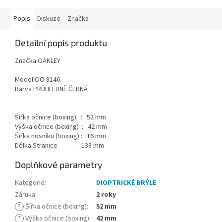
Popis
Diskuze
Značka
Detailní popis produktu
Značka OAKLEY
Model OO 8146
Barva PRŮHLEDNĚ ČERNÁ
Šířka očnice (boxing) : 52 mm
Výška očnice (boxing) : 42 mm
Šířka nosníku (boxing) : 16 mm
Délka Stranice : 138 mm
Doplňkové parametry
Kategorie
:
DIOPTRICKÉ BRÝLE
Záruka
:
2 roky
?
Šířka očnice (boxing)
:
52 mm
?
Výška očnice (boxing)
:
42 mm