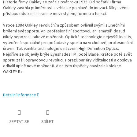
Historie firmy Oakley se začala psát roku 1975. Od počátku firma
Oakley zavrhla průměrnost a vrhla se po hlavě do inovací. Díky svému
přístupu odstranila hranice mezi stylem, formou a funkcí.
V roce 1984 Oakley revolučním způsobem ovlivnil svými slunečními
brýlemi svět sportu. Ani profesionální sportovci, ani amatéři dosud
nikdy nepoznali takové možnosti. Optická technologie nejvyšší kvality,
vytvořená speciálně pro požadavky sportu na vrcholové, profesionální
úrovni. Tak vznikla technologie s názvem High Definition Optics.
Nejdříve se objevily brýle EyeshadesTM, poté Blade. Krátce poté svět
sportu zažil opravdovou revoluci. Porazil bariéry viditelnosti a doslova
odhalil úplně nové možnosti. A na tyto úspěchy navázala kolekce
OAKLEY Rx
Detailní informace
ZEPTAT SE
SDÍLET