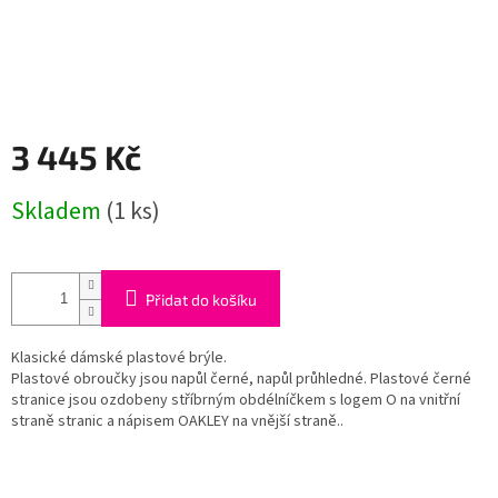
3 445 Kč
Měrná
Skladem
(1 ks)
cena:
Přidat do košíku
Klasické dámské plastové brýle.
Plastové obroučky jsou napůl černé, napůl průhledné. Plastové černé
stranice jsou ozdobeny stříbrným obdélníčkem s logem O na vnitřní
straně stranic a nápisem OAKLEY na vnější straně..