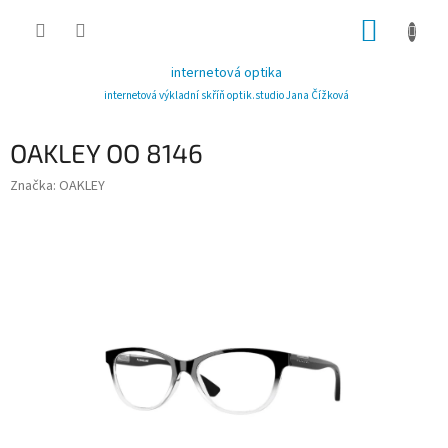
Přejít
NÁKUP
na
obsah
KOŠÍK
internetová optika
internetová výkladní skříň optik.studio Jana Čížková
OAKLEY OO 8146
Značka:
OAKLEY