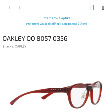
Přejít
NÁKUP
na
obsah
KOŠÍK
internetová optika
internetová výkladní skříň optik.studio Jana Čížková
OAKLEY OO 8057 0356
Značka:
OAKLEY