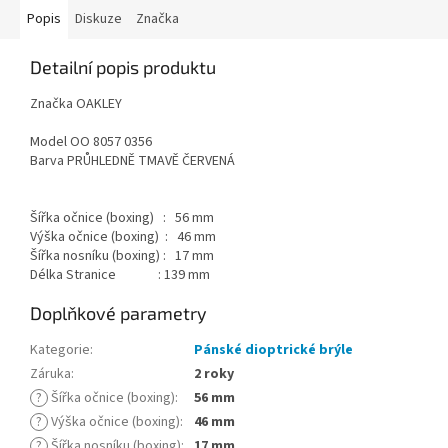
Popis
Diskuze
Značka
Detailní popis produktu
Značka OAKLEY
Model OO 8057 0356
Barva PRŮHLEDNĚ TMAVĚ ČERVENÁ
Šířka očnice (boxing) : 56 mm
Výška očnice (boxing) : 46 mm
Šířka nosníku (boxing) : 17 mm
Délka Stranice : 139 mm
Doplňkové parametry
Kategorie
:
Pánské dioptrické brýle
Záruka
:
2 roky
?
Šířka očnice (boxing)
:
56 mm
?
Výška očnice (boxing)
:
46 mm
?
Šířka nosníku (boxing)
:
17 mm