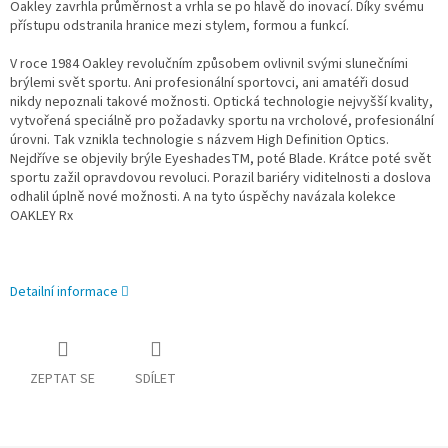
Oakley zavrhla průměrnost a vrhla se po hlavě do inovací. Díky svému
přístupu odstranila hranice mezi stylem, formou a funkcí.
V roce 1984 Oakley revolučním způsobem ovlivnil svými slunečními
brýlemi svět sportu. Ani profesionální sportovci, ani amatéři dosud
nikdy nepoznali takové možnosti. Optická technologie nejvyšší kvality,
vytvořená speciálně pro požadavky sportu na vrcholové, profesionální
úrovni. Tak vznikla technologie s názvem High Definition Optics.
Nejdříve se objevily brýle EyeshadesTM, poté Blade. Krátce poté svět
sportu zažil opravdovou revoluci. Porazil bariéry viditelnosti a doslova
odhalil úplně nové možnosti. A na tyto úspěchy navázala kolekce
OAKLEY Rx
Detailní informace
ZEPTAT SE
SDÍLET