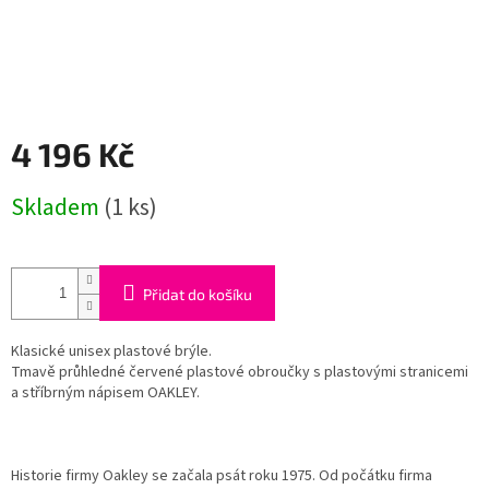
4 196 Kč
Měrná
Skladem
(1 ks)
cena:
Přidat do košíku
Klasické unisex plastové brýle.
Tmavě průhledné červené plastové obroučky s plastovými stranicemi
a stříbrným nápisem OAKLEY.
Historie firmy Oakley se začala psát roku 1975. Od počátku firma