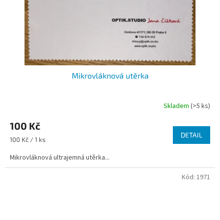
Mikrovláknová utěrka
Skladem
(>5 ks)
100 Kč
DETAIL
Měrná
100 Kč / 1 ks
cena:
Mikrovláknová ultrajemná utěrka...
Kód:
1971