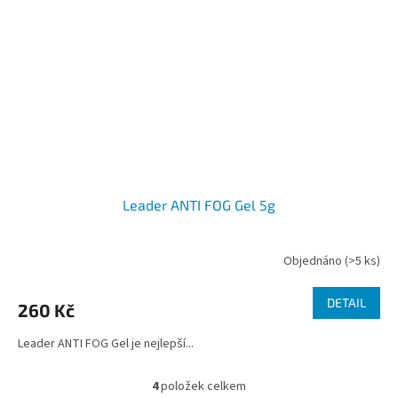
Leader ANTI FOG Gel 5g
Objednáno
(>5 ks)
DETAIL
260 Kč
Leader ANTI FOG Gel je nejlepší...
4
položek celkem
O