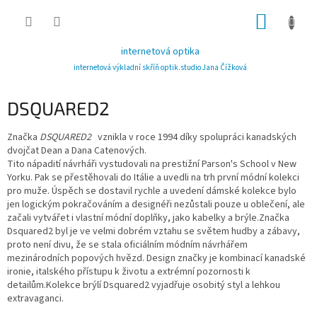
Přejít
NÁKUP
na
obsah
KOŠÍK
internetová optika
internetová výkladní skříň optik.studio Jana Čížková
DSQUARED2
Značka
DSQUARED2
vznikla v roce 1994 díky spolupráci kanadských
dvojčat Dean a Dana Catenových.
Tito nápadití návrháři vystudovali na prestižní Parson's School v New
Yorku. Pak se přestěhovali do Itálie a uvedli na trh první módní kolekci
pro muže. Úspěch se dostavil rychle a uvedení dámské kolekce bylo
jen logickým pokračováním a designéři nezůstali pouze u oblečení, ale
začali vytvářet i vlastní módní doplňky, jako kabelky a brýle.Značka
Dsquared2 byl je ve velmi dobrém vztahu se světem hudby a zábavy,
proto není divu, že se stala oficiálním módním návrhářem
mezinárodních popových hvězd. Design značky je kombinací kanadské
ironie, italského přístupu k životu a extrémní pozornosti k
detailům.Kolekce brýlí Dsquared2 vyjadřuje osobitý styl a lehkou
extravaganci.