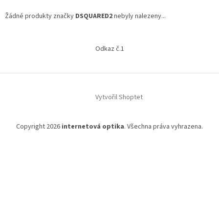
Žádné produkty značky
DSQUARED2
nebyly nalezeny...
Z
á
Odkaz č.1
p
a
t
í
Vytvořil Shoptet
Copyright 2026
internetová optika
. Všechna práva vyhrazena.