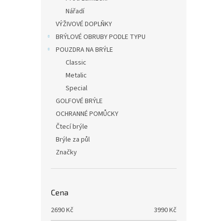
Nářadí
VÝŽIVOVÉ DOPLŇKY
BRÝLOVÉ OBRUBY PODLE TYPU
POUZDRA NA BRÝLE
Classic
Metalic
Special
GOLFOVÉ BRÝLE
OCHRANNÉ POMŮCKY
Čtecí brýle
Brýle za půl
Značky
Cena
2690
Kč
3990
Kč