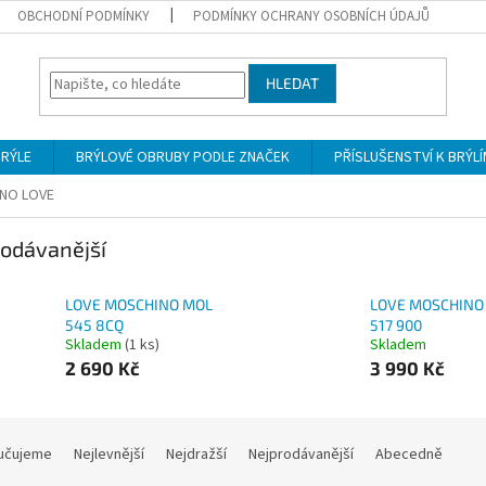
OBCHODNÍ PODMÍNKY
PODMÍNKY OCHRANY OSOBNÍCH ÚDAJŮ
HLEDAT
BRÝLE
BRÝLOVÉ OBRUBY PODLE ZNAČEK
PŘÍSLUŠENSTVÍ K BRÝL
NO LOVE
odávanější
LOVE MOSCHINO MOL
LOVE MOSCHINO
545 8CQ
517 900
Skladem
(1 ks)
Skladem
2 690 Kč
3 990 Kč
učujeme
Nejlevnější
Nejdražší
Nejprodávanější
Abecedně