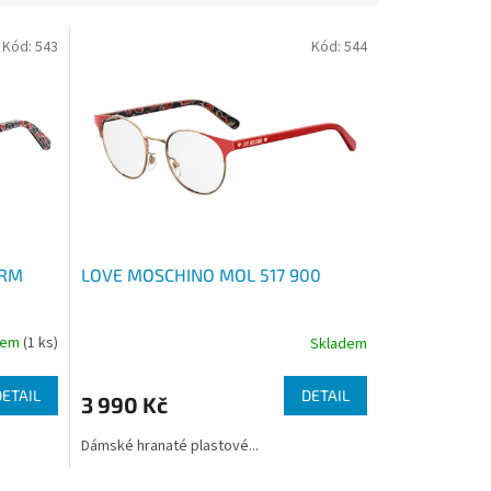
Kód:
543
Kód:
544
7RM
LOVE MOSCHINO MOL 517 900
dem
(1 ks)
Skladem
DETAIL
DETAIL
3 990 Kč
Dámské hranaté plastové...