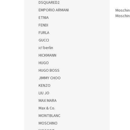
DSQUARED2
EMPORIO ARMANI
Moschino
Moschin
ETNIA
FENDI
FURLA
GUCCI
ic! berlin
HICKMANN
HUGO
HUGO BOSS
JIMMY CHOO
KENZO
LIU JO
MAX MARA
Max & Co.
MONTBLANC
MOSCHINO