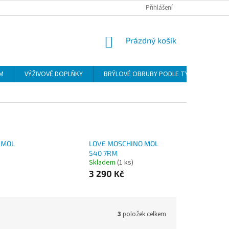
Přihlášení
NÁKUPNÍ
Prázdný košík
KOŠÍK
ÍM
VÝŽIVOVÉ DOPLŇKY
BRÝLOVÉ OBRUBY PODLE TYPU
POU
 MOL
LOVE MOSCHINO MOL
540 7RM
Skladem
(1 ks)
3 290 Kč
3
položek celkem