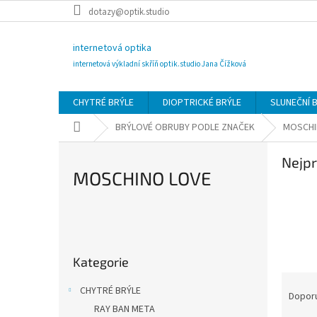
Přejít
dotazy@optik.studio
na
obsah
internetová optika
internetová výkladní skříň optik.studio Jana Čížková
CHYTRÉ BRÝLE
DIOPTRICKÉ BRÝLE
SLUNEČNÍ 
Domů
BRÝLOVÉ OBRUBY PODLE ZNAČEK
MOSCHI
Nejpr
MOSCHINO LOVE
P
o
Přeskočit
s
Kategorie
kategorie
t
Ř
r
CHYTRÉ BRÝLE
a
Dopor
a
RAY BAN META
z
n