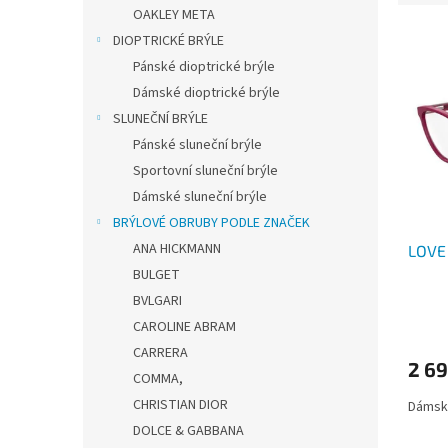
e
OAKLEY META
n
V
n
í
DIOPTRICKÉ BRÝLE
ý
í
p
Pánské dioptrické brýle
p
p
a
Dámské dioptrické brýle
i
r
n
SLUNEČNÍ BRÝLE
s
o
e
p
d
Pánské sluneční brýle
l
r
u
Sportovní sluneční brýle
o
k
Dámské sluneční brýle
d
t
BRÝLOVÉ OBRUBY PODLE ZNAČEK
u
ů
ANA HICKMANN
LOVE
k
t
BULGET
ů
BVLGARI
CAROLINE ABRAM
CARRERA
2 69
COMMA,
CHRISTIAN DIOR
Dámské
DOLCE & GABBANA