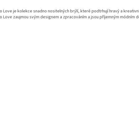
O
v
 Love je kolekce snadno nositelných brýlí, které podtrhují hravý a kreativn
l
o Love zaujmou svým designem a zpracováním a jsou příjemným módním d
á
d
a
c
í
p
r
v
k
y
v
ý
p
i
s
u