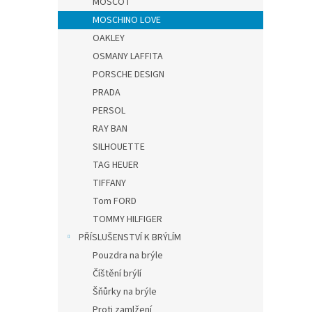
MOSCOT
MOSCHINO LOVE
OAKLEY
OSMANY LAFFITA
PORSCHE DESIGN
PRADA
PERSOL
RAY BAN
SILHOUETTE
TAG HEUER
TIFFANY
Tom FORD
TOMMY HILFIGER
PŘÍSLUŠENSTVÍ K BRÝLÍM
Pouzdra na brýle
Číštění brýlí
Šňůrky na brýle
Proti zamlžení