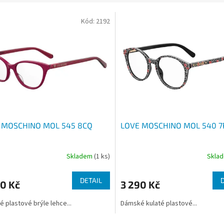
Kód:
2192
 MOSCHINO MOL 545 8CQ
LOVE MOSCHINO MOL 540 
Skladem
(1 ks)
Skla
DETAIL
0 Kč
3 290 Kč
 plastové brýle lehce...
Dámské kulaté plastové...