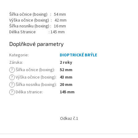
Šířka očnice (boxing) : 54 mm
Výška očnice (boxing) : 42 mm
Šířka nosníku (boxing) : 16 mm
Délka Stranice : 145 mm
Doplňkové parametry
Kategorie
:
DIOPTRICKÉ BRÝLE
Záruka
:
2 roky
?
Šířka očnice (boxing)
:
52 mm
?
Výška očnice (boxing)
:
43 mm
?
Šířka nosníku (boxing)
:
20 mm
?
Délka stranice
:
145 mm
Z
á
Odkaz č.1
p
a
t