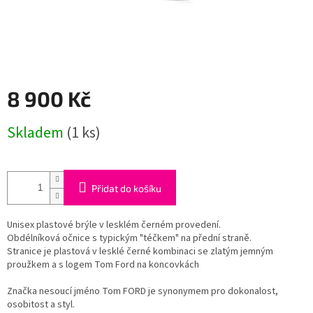
8 900 Kč
Měrná
Skladem
(1 ks)
cena:
Přidat do košíku
Unisex plastové brýle v lesklém černém provedení.
Obdélníková očnice s typickým "téčkem" na přední straně.
Stranice je plastová v lesklé černé kombinaci se zlatým jemným
proužkem a s logem Tom Ford na koncovkách
Značka nesoucí jméno Tom FORD je synonymem pro dokonalost,
osobitost a styl.