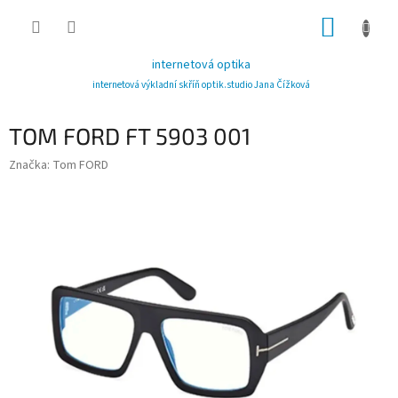
Přejít
NÁKUP
na
obsah
KOŠÍK
internetová optika
internetová výkladní skříň optik.studio Jana Čížková
TOM FORD FT 5903 001
Značka:
Tom FORD