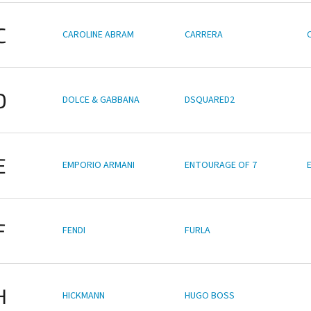
C
CAROLINE ABRAM
CARRERA
D
DOLCE & GABBANA
DSQUARED2
E
EMPORIO ARMANI
ENTOURAGE OF 7
F
FENDI
FURLA
H
HICKMANN
HUGO BOSS