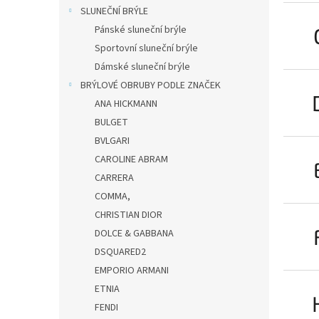
n
SLUNEČNÍ BRÝLE
e
Pánské sluneční brýle
l
Sportovní sluneční brýle
Dámské sluneční brýle
BRÝLOVÉ OBRUBY PODLE ZNAČEK
ANA HICKMANN
BULGET
BVLGARI
CAROLINE ABRAM
CARRERA
COMMA,
CHRISTIAN DIOR
DOLCE & GABBANA
DSQUARED2
EMPORIO ARMANI
ETNIA
FENDI