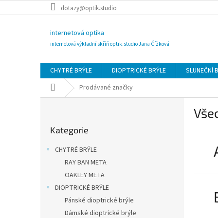
Přejít
dotazy@optik.studio
na
obsah
internetová optika
internetová výkladní skříň optik.studio Jana Čížková
CHYTRÉ BRÝLE
DIOPTRICKÉ BRÝLE
SLUNEČNÍ 
Domů
Prodávané značky
P
Vše
o
Přeskočit
s
Kategorie
kategorie
t
r
CHYTRÉ BRÝLE
a
RAY BAN META
n
OAKLEY META
n
í
DIOPTRICKÉ BRÝLE
p
Pánské dioptrické brýle
a
Dámské dioptrické brýle