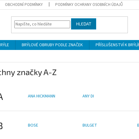
OBCHODNÍ PODMÍNKY
PODMÍNKY OCHRANY OSOBNÍCH ÚDAJŮ
HLEDAT
BRÝLE
BRÝLOVÉ OBRUBY PODLE ZNAČEK
PŘÍSLUŠENSTVÍ K BRÝL
chny značky A-Z
A
ANA HICKMANN
ANY DI
B
BOSE
BULGET