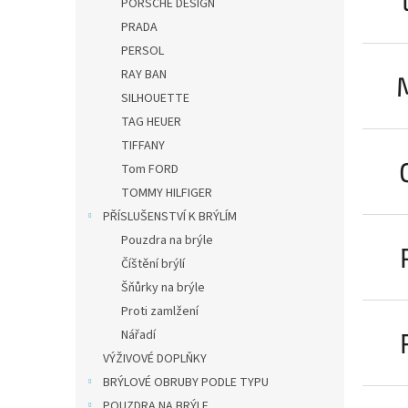
PORSCHE DESIGN
PRADA
PERSOL
RAY BAN
SILHOUETTE
TAG HEUER
TIFFANY
Tom FORD
TOMMY HILFIGER
PŘÍSLUŠENSTVÍ K BRÝLÍM
Pouzdra na brýle
Číštění brýlí
Šňůrky na brýle
Proti zamlžení
Nářadí
VÝŽIVOVÉ DOPLŇKY
BRÝLOVÉ OBRUBY PODLE TYPU
POUZDRA NA BRÝLE