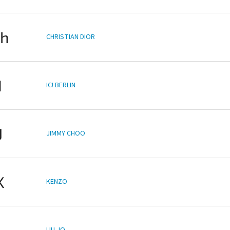
h
CHRISTIAN DIOR
I
IC! BERLIN
J
JIMMY CHOO
K
KENZO
L
LIU JO