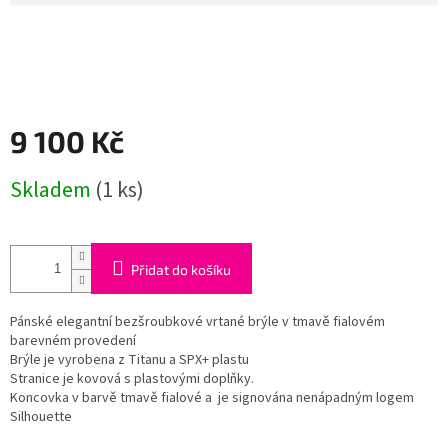
9 100 Kč
Měrná
Skladem
(1 ks)
cena:
Přidat do košíku
Pánské elegantní bezšroubkové vrtané brýle v tmavě fialovém
barevném provedení
Brýle je vyrobena z Titanu a SPX+ plastu
Stranice je kovová s plastovými doplňky.
Koncovka v barvě tmavě fialové a je signována nenápadným logem
Silhouette