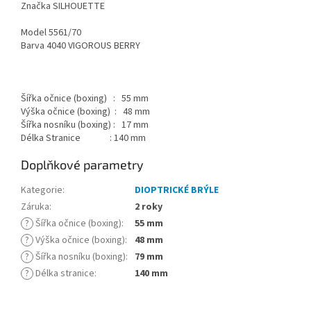
Značka SILHOUETTE
Model 5561/70
Barva 4040 VIGOROUS BERRY
Šířka očnice (boxing) : 55 mm
Výška očnice (boxing) : 48 mm
Šířka nosníku (boxing) : 17 mm
Délka Stranice : 140 mm
Doplňkové parametry
Kategorie
:
DIOPTRICKÉ BRÝLE
Záruka
:
2 roky
?
Šířka očnice (boxing)
:
55 mm
?
Výška očnice (boxing)
:
48 mm
?
Šířka nosníku (boxing)
:
79 mm
?
Délka stranice
:
140 mm