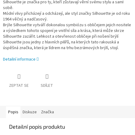
Silhouette je značka pro ty, kteří zůstavají věrní svému stylu a samI
sobě.
Módní vlivy přicházejí a odcházejí, ale styl značky Silhouette je od roku
1964 věčný a nadčasový.
Brýle Silhouette vytváří dokonalou symbiózu s obličejem jejich nositele
a výsledkem tohoto spojení je vnitřní síla a krása, která může skrze
Silhouette zazářit. Lehkost a otevřenost obličeje při nošení brýlí
Silhouette jsou jedny z hlavních pilířů, na kterých tato rakouská a
úspěšná značka, která je lídrem na trhu bezrámových brýlí, stojí.
Detailní informace
ZEPTAT SE
SDÍLET
Popis
Diskuze
Značka
Detailní popis produktu