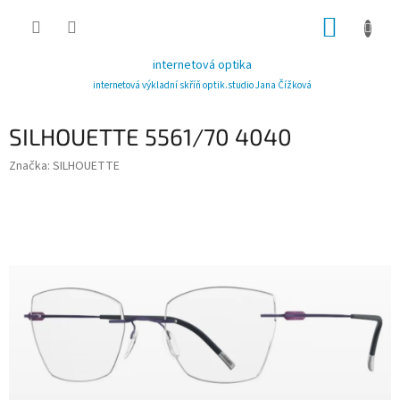
Přejít
NÁKUP
na
obsah
KOŠÍK
internetová optika
internetová výkladní skříň optik.studio Jana Čížková
SILHOUETTE 5561/70 4040
Značka:
SILHOUETTE