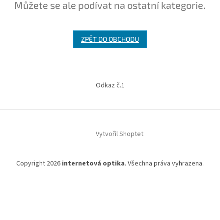
Můžete se ale podívat na ostatní kategorie.
ZPĚT DO OBCHODU
Z
á
Odkaz č.1
p
a
t
í
Vytvořil Shoptet
Copyright 2026
internetová optika
. Všechna práva vyhrazena.