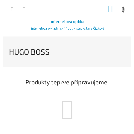
Přejít
NÁKUP
na
obsah
KOŠÍK
internetová optika
internetová výkladní skříň optik.studio Jana Čížková
HUGO BOSS
Produkty teprve připravujeme.