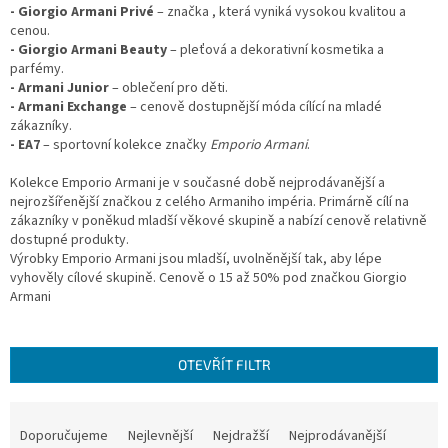
- Giorgio Armani Privé
– značka , která vyniká vysokou kvalitou a
cenou.
- Giorgio Armani Beauty
– pleťová a dekorativní kosmetika a
parfémy.
- Armani Junior
– oblečení pro děti.
- Armani Exchange
– cenově dostupnější móda cílící na mladé
zákazníky.
- EA7
– sportovní kolekce značky
Emporio Armani
.
Kolekce Emporio Armani
je v současné době nejprodávanější a
nejrozšířenější značkou z celého Armaniho impéria. Primárně cílí na
zákazníky v poněkud mladší věkové skupině a nabízí cenově relativně
dostupné produkty.
Výrobky Emporio Armani jsou mladší, uvolněnější tak, aby lépe
vyhověly cílové skupině. Cenově o 15 až 50% pod značkou Giorgio
Armani
OTEVŘÍT FILTR
Ř
a
Doporučujeme
Nejlevnější
Nejdražší
Nejprodávanější