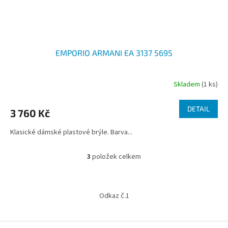
EMPORIO ARMANI EA 3137 5695
Skladem
(1 ks)
DETAIL
3 760 Kč
Klasické dámské plastové brýle. Barva...
3
položek celkem
O
v
l
Z
á
á
Odkaz č.1
d
p
a
a
c
t