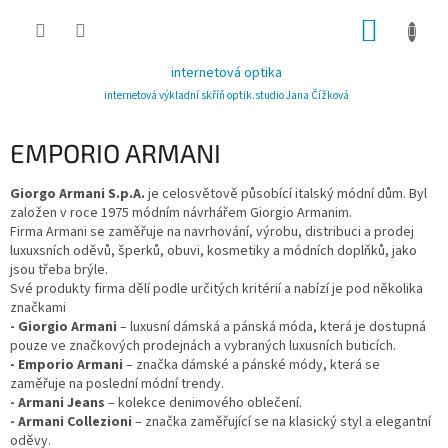
Přejít
NÁKUP
na
obsah
KOŠÍK
internetová optika
internetová výkladní skříň optik.studio Jana Čížková
EMPORIO ARMANI
Giorgo Armani S.p.A.
je celosvětově působící italský módní dům. Byl
založen v roce 1975 módním návrhářem Giorgio Armanim.
Firma Armani se zaměřuje na navrhování, výrobu, distribuci a prodej
luxuxsních oděvů, šperků, obuvi, kosmetiky a módních doplňků, jako
jsou třeba brýle.
Své produkty firma dělí podle určitých kritérií a nabízí je pod několika
značkami
- Giorgio Armani
– luxusní dámská a pánská móda, která je dostupná
pouze ve značkových prodejnách a vybraných luxusních buticích.
- Emporio Armani
– značka dámské a pánské módy, která se
zaměřuje na poslední módní trendy.
- Armani Jeans
– kolekce denimového oblečení.
- Armani Collezioni
– značka zaměřující se na klasický styl a elegantní
oděvy.