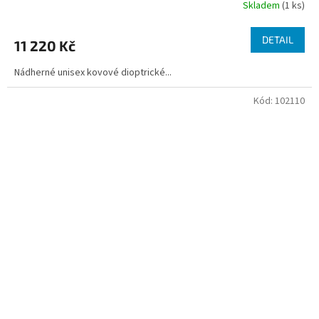
Skladem
(1 ks)
DETAIL
11 220 Kč
Nádherné unisex kovové dioptrické...
Kód:
102110