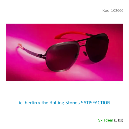
r
o
V
Kód:
102666
d
ý
u
p
k
i
t
s
ů
p
r
o
d
u
k
t
ů
ic! berlin x the Rolling Stones SATISFACTION
Skladem
(1 ks)