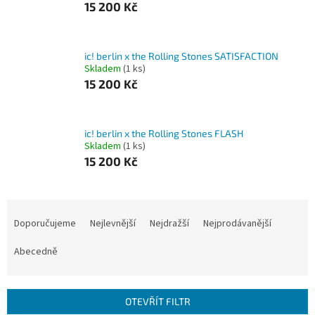
15 200 Kč
ic! berlin x the Rolling Stones SATISFACTION
Skladem
(1 ks)
15 200 Kč
ic! berlin x the Rolling Stones FLASH
Skladem
(1 ks)
15 200 Kč
Ř
a
Doporučujeme
Nejlevnější
Nejdražší
Nejprodávanější
z
e
Abecedně
n
í
p
OTEVŘÍT FILTR