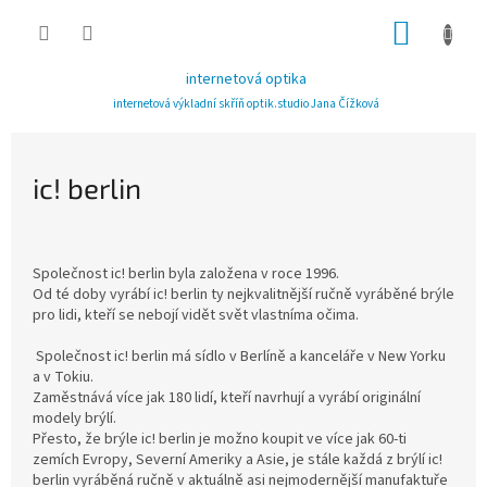
Přejít
NÁKUP
na
obsah
KOŠÍK
internetová optika
internetová výkladní skříň optik.studio Jana Čížková
ic! berlin
Společnost ic! berlin byla založena v roce 1996.
Od té doby vyrábí ic! berlin ty nejkvalitnější ručně vyráběné brýle
pro lidi, kteří se nebojí vidět svět vlastníma očima.
Společnost ic! berlin má sídlo v Berlíně a kanceláře v New Yorku
a v Tokiu.
Zaměstnává více jak 180 lidí, kteří navrhují a vyrábí originální
modely brýlí.
Přesto, že brýle ic! berlin je možno koupit ve více jak 60-ti
zemích Evropy, Severní Ameriky a Asie, je stále každá z brýlí ic!
berlin vyráběná ručně v aktuálně asi nejmodernější manufaktuře