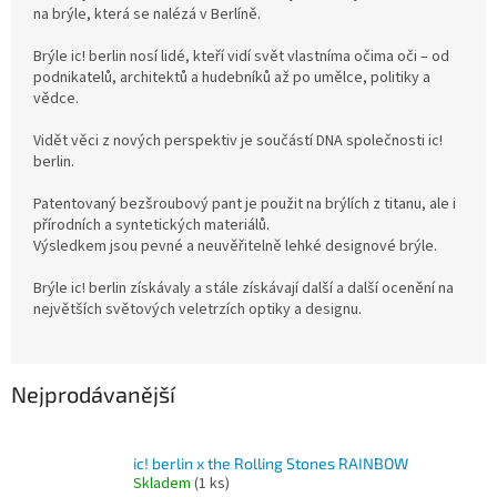
na brýle, která se nalézá v Berlíně.
Brýle ic! berlin nosí lidé, kteří vidí svět vlastníma očima oči – od
podnikatelů, architektů a hudebníků až po umělce, politiky a
vědce.
Vidět věci z nových perspektiv je součástí DNA společnosti ic!
berlin.
Patentovaný bezšroubový pant je použit na brýlích z titanu, ale i
přírodních a syntetických materiálů.
Výsledkem jsou pevné a neuvěřitelně lehké designové brýle.
Brýle ic! berlin získávaly a stále získávají další a další ocenění na
největších světových veletrzích optiky a designu.
Nejprodávanější
ic! berlin x the Rolling Stones RAINBOW
Skladem
(1 ks)