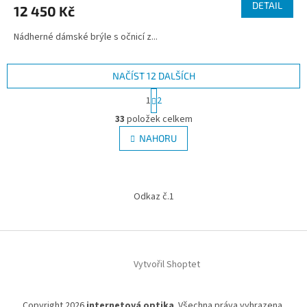
DETAIL
12 450 Kč
Nádherné dámské brýle s očnicí z...
NAČÍST 12 DALŠÍCH
S
1
2
t
O
r
33
položek celkem
v
á
l
NAHORU
n
á
k
d
o
v
Z
a
á
c
á
Odkaz č.1
n
í
p
í
p
a
r
t
v
í
k
Vytvořil Shoptet
y
v
ý
Copyright 2026
internetová optika
. Všechna práva vyhrazena.