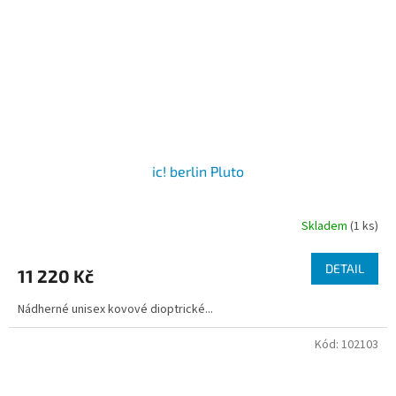
ic! berlin Pluto
Skladem
(1 ks)
DETAIL
11 220 Kč
Nádherné unisex kovové dioptrické...
Kód:
102103