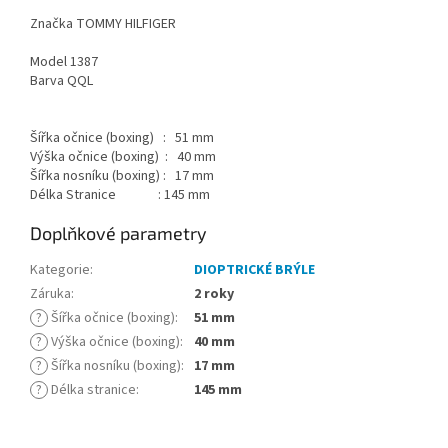
Značka TOMMY HILFIGER
Model 1387
Barva QQL
Šířka očnice (boxing) : 51 mm
Výška očnice (boxing) : 40 mm
Šířka nosníku (boxing) : 17 mm
Délka Stranice : 145 mm
Doplňkové parametry
Kategorie
:
DIOPTRICKÉ BRÝLE
Záruka
:
2 roky
?
Šířka očnice (boxing)
:
51 mm
?
Výška očnice (boxing)
:
40 mm
?
Šířka nosníku (boxing)
:
17 mm
?
Délka stranice
:
145 mm