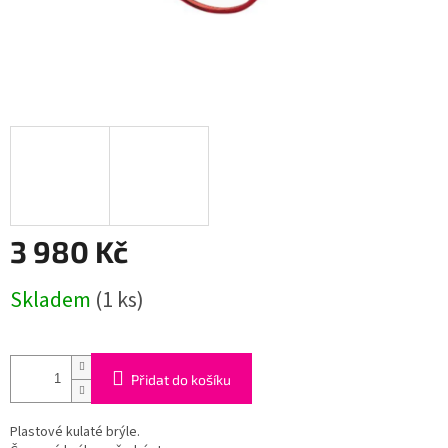
3 980 Kč
Měrná
Skladem
(1 ks)
cena:
Přidat do košíku
Plastové kulaté brýle.