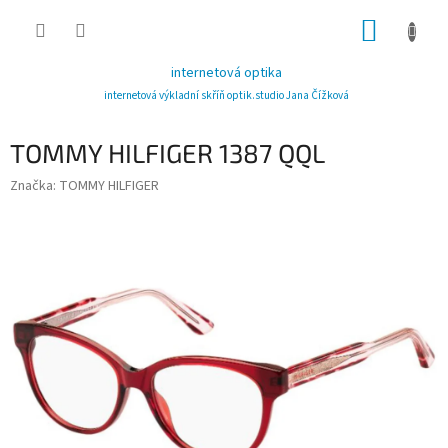
Přejít
NÁKUP
na
obsah
KOŠÍK
internetová optika
internetová výkladní skříň optik.studio Jana Čížková
TOMMY HILFIGER 1387 QQL
Značka:
TOMMY HILFIGER