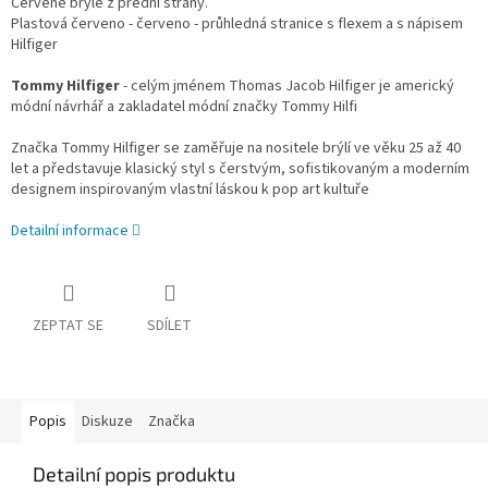
Červené brýle z přední strany.
Plastová červeno - červeno - průhledná stranice s flexem a s nápisem
Hilfiger
Tommy Hilfiger
- celým jménem Thomas Jacob Hilfiger je americký
módní návrhář a zakladatel módní značky Tommy Hilfi
Značka Tommy Hilfiger se zaměřuje na nositele brýlí ve věku 25 až 40
let a představuje klasický styl s čerstvým, sofistikovaným a moderním
designem inspirovaným vlastní láskou k pop art kultuře
Detailní informace
ZEPTAT SE
SDÍLET
Popis
Diskuze
Značka
Detailní popis produktu