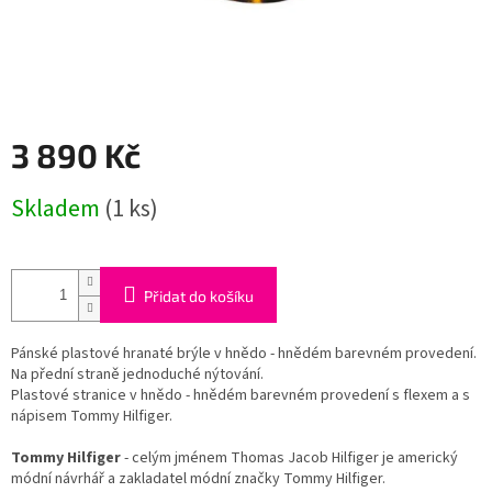
3 890 Kč
Měrná
Skladem
(1 ks)
cena:
Přidat do košíku
Pánské plastové hranaté brýle v hnědo - hnědém barevném provedení.
Na přední straně jednoduché nýtování.
Plastové stranice v hnědo - hnědém barevném provedení s flexem a s
nápisem Tommy Hilfiger.
Tommy Hilfiger
- celým jménem Thomas Jacob Hilfiger je americký
módní návrhář a zakladatel módní značky Tommy Hilfiger.