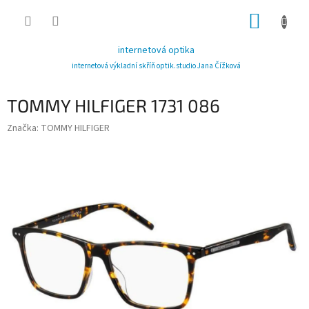
Přejít
NÁKUP
na
obsah
KOŠÍK
internetová optika
internetová výkladní skříň optik.studio Jana Čížková
TOMMY HILFIGER 1731 086
Značka:
TOMMY HILFIGER