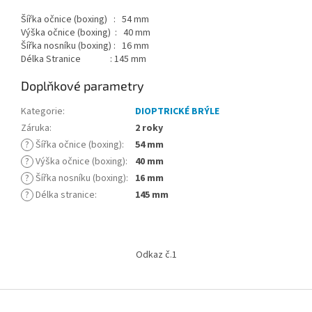
Šířka očnice (boxing) : 54 mm
Výška očnice (boxing) : 40 mm
Šířka nosníku (boxing) : 16 mm
Délka Stranice : 145 mm
Doplňkové parametry
Kategorie
:
DIOPTRICKÉ BRÝLE
Záruka
:
2 roky
?
Šířka očnice (boxing)
:
54 mm
?
Výška očnice (boxing)
:
40 mm
?
Šířka nosníku (boxing)
:
16 mm
?
Délka stranice
:
145 mm
Z
á
Odkaz č.1
p
a
t