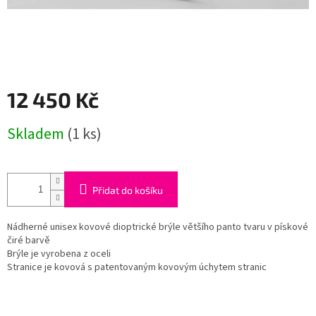
12 450 Kč
Měrná
Skladem
(1 ks)
cena:
Přidat do košíku
Nádherné unisex kovové dioptrické brýle většího panto tvaru v pískové
čiré barvě
Brýle je vyrobena z oceli
Stranice je kovová s patentovaným kovovým úchytem stranic