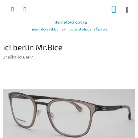
Přejít
NÁKUP
na
obsah
KOŠÍK
internetová optika
internetová výkladní skříň optik.studio Jana Čížková
ic! berlin Mr.Bice
Značka:
ic! Berlin