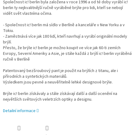
Společnost ic! berlin byla založena v roce 1996 a od té doby vyrábí ic!
berlin ty nejkvalitnější ručně vyráběné brýle pro lidi, kteří se nebojí
vidět svět vlastníma očima.
- Společnost ic! berlin má sídlo v Berlíně a kanceláře v New Yorku a v
Tokiu.
- Zaměstnává více jak 180 lidí, kteří navrhují a vyrábí originální modely
brýlí.
Přesto, že brýle ic! berlin je možno koupit ve více jak 60-ti zemích
Evropy, Severní Ameriky a Asie, je stále každá z brýlí ic! berlin vyráběná
ručně v Berlíně
Patentovaný bezšroubový pant je použit na brýlích z titanu, ale i
přírodních a syntetických materiálů.
Výsledkem jsou pevné a neuvěřitelně lehké designové brýle.
Brýle ic! berlin získávaly a stále získávají další a další ocenění na
největších světových veletrzích optiky a designu.
Detailní informace