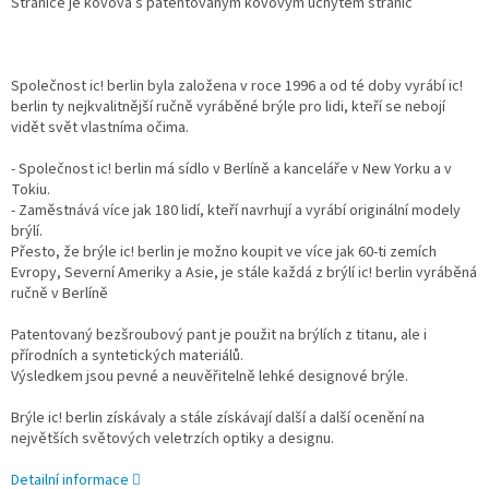
Stranice je kovová s patentovaným kovovým úchytem stranic
Společnost ic! berlin byla založena v roce 1996 a od té doby vyrábí ic!
berlin ty nejkvalitnější ručně vyráběné brýle pro lidi, kteří se nebojí
vidět svět vlastníma očima.
- Společnost ic! berlin má sídlo v Berlíně a kanceláře v New Yorku a v
Tokiu.
- Zaměstnává více jak 180 lidí, kteří navrhují a vyrábí originální modely
brýlí.
Přesto, že brýle ic! berlin je možno koupit ve více jak 60-ti zemích
Evropy, Severní Ameriky a Asie, je stále každá z brýlí ic! berlin vyráběná
ručně v Berlíně
Patentovaný bezšroubový pant je použit na brýlích z titanu, ale i
přírodních a syntetických materiálů.
Výsledkem jsou pevné a neuvěřitelně lehké designové brýle.
Brýle ic! berlin získávaly a stále získávají další a další ocenění na
největších světových veletrzích optiky a designu.
Detailní informace