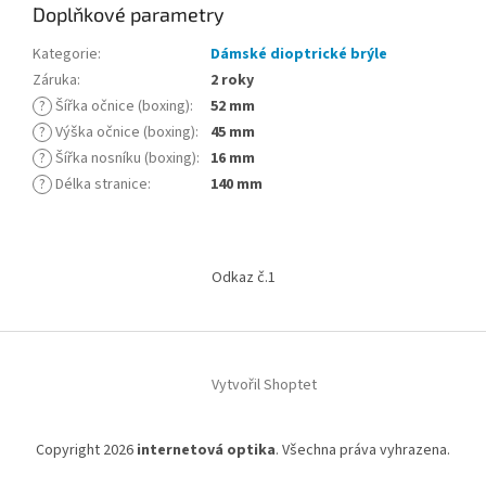
Doplňkové parametry
Kategorie
:
Dámské dioptrické brýle
Záruka
:
2 roky
?
Šířka očnice (boxing)
:
52 mm
?
Výška očnice (boxing)
:
45 mm
?
Šířka nosníku (boxing)
:
16 mm
?
Délka stranice
:
140 mm
Z
á
Odkaz č.1
p
a
t
í
Vytvořil Shoptet
Copyright 2026
internetová optika
. Všechna práva vyhrazena.