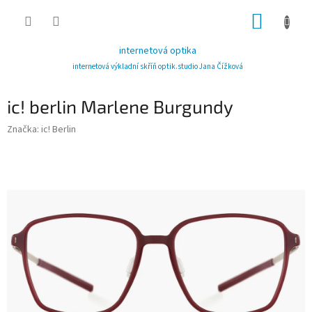
Přejít
NÁKUP
na
obsah
KOŠÍK
internetová optika
internetová výkladní skříň optik.studio Jana Čížková
ic! berlin Marlene Burgundy
Značka:
ic! Berlin