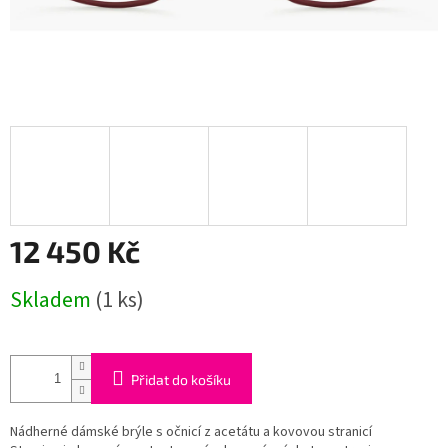
12 450 Kč
Měrná
Skladem
(1 ks)
cena:
Přidat do košíku
Nádherné dámské brýle s očnicí z acetátu a kovovou stranicí