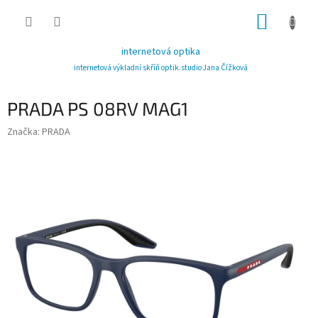
Přejít
NÁKUP
na
obsah
KOŠÍK
internetová optika
internetová výkladní skříň optik.studio Jana Čížková
PRADA PS 08RV MAG1
Značka:
PRADA