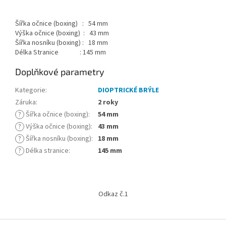
Šířka očnice (boxing) : 54 mm
Výška očnice (boxing) : 43 mm
Šířka nosníku (boxing) : 18 mm
Délka Stranice : 145 mm
Doplňkové parametry
Kategorie
:
DIOPTRICKÉ BRÝLE
Záruka
:
2 roky
?
Šířka očnice (boxing)
:
54 mm
?
Výška očnice (boxing)
:
43 mm
?
Šířka nosníku (boxing)
:
18 mm
?
Délka stranice
:
145 mm
Z
á
Odkaz č.1
p
a
t