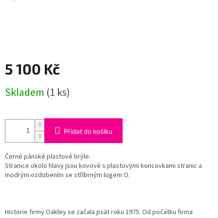
5 100 Kč
Měrná
Skladem
(1 ks)
cena:
Přidat do košíku
Černé pánské plastové brýle.
Stranice okolo hlavy jsou kovové s plastovými koncovkami stranic a
modrým ozdobením se stříbrným logem O.
Historie firmy Oakley se začala psát roku 1975. Od počátku firma