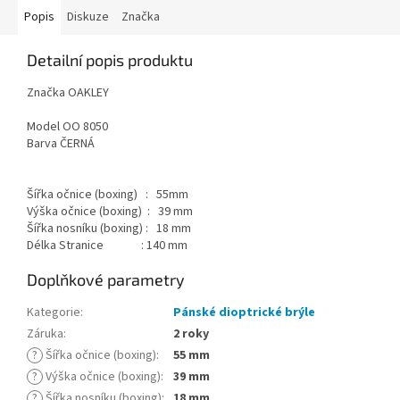
Popis
Diskuze
Značka
Detailní popis produktu
Značka OAKLEY
Model OO 8050
Barva ČERNÁ
Šířka očnice (boxing) : 55mm
Výška očnice (boxing) : 39 mm
Šířka nosníku (boxing) : 18 mm
Délka Stranice : 140 mm
Doplňkové parametry
Kategorie
:
Pánské dioptrické brýle
Záruka
:
2 roky
?
Šířka očnice (boxing)
:
55 mm
?
Výška očnice (boxing)
:
39 mm
?
Šířka nosníku (boxing)
:
18 mm