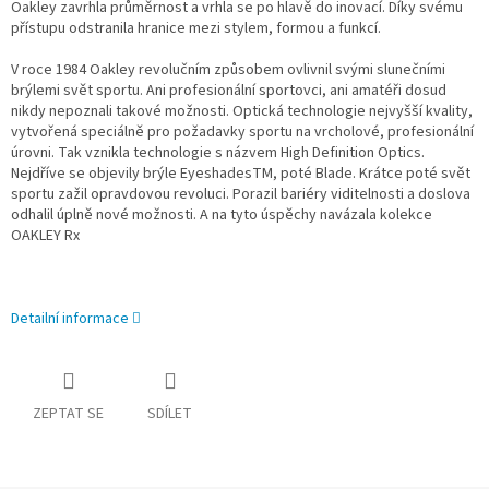
Oakley zavrhla průměrnost a vrhla se po hlavě do inovací. Díky svému
přístupu odstranila hranice mezi stylem, formou a funkcí.
V roce 1984 Oakley revolučním způsobem ovlivnil svými slunečními
brýlemi svět sportu. Ani profesionální sportovci, ani amatéři dosud
nikdy nepoznali takové možnosti. Optická technologie nejvyšší kvality,
vytvořená speciálně pro požadavky sportu na vrcholové, profesionální
úrovni. Tak vznikla technologie s názvem High Definition Optics.
Nejdříve se objevily brýle EyeshadesTM, poté Blade. Krátce poté svět
sportu zažil opravdovou revoluci. Porazil bariéry viditelnosti a doslova
odhalil úplně nové možnosti. A na tyto úspěchy navázala kolekce
OAKLEY Rx
Detailní informace
ZEPTAT SE
SDÍLET