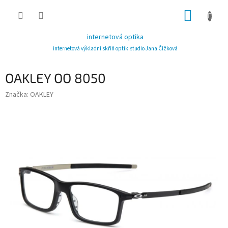
Přejít
NÁKUP
na
obsah
KOŠÍK
internetová optika
internetová výkladní skříň optik.studio Jana Čížková
OAKLEY OO 8050
Značka:
OAKLEY