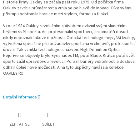
Historie firmy Oakley se začala psát roku 1975. Od počátku firma
Oakley zavrhla průměrnost a vrhla se po hlavě do inovací. Díky svému
přístupu odstranila hranice mezi stylem, formou a funkcí.
V roce 1984 Oakley revolučním způsobem ovlivnil svými slunečními
brýlemi svět sportu. Ani profesionální sportovci, ani amatéři dosud
nikdy nepoznali takové možnosti. Optická technologie nejvyšší kvality,
vytvořená speciálně pro požadavky sportu na vrcholové, profesionální
úrovni. Tak vznikla technologie s názvem High Definition Optics.
Nejdříve se objevily brýle EyeshadesTM, poté Blade. Krátce poté svět
sportu zažil opravdovou revoluci. Porazil bariéry viditelnosti a doslova
odhalil úplně nové možnosti. A na tyto úspěchy navázala kolekce
OAKLEY Rx
Detailní informace
ZEPTAT SE
SDÍLET