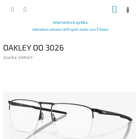
Přejít
NÁKUP
na
obsah
KOŠÍK
internetová optika
internetová výkladní skříň optik.studio Jana Čížková
OAKLEY OO 3026
Značka:
OAKLEY