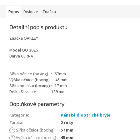
Popis
Diskuze
Značka
Detailní popis produktu
Značka OAKLEY
Model OO 3026
Barva ČERNÁ
Šířka očnice (boxing) : 57mm
Výška očnice (boxing) : 45 mm
Šířka nosníku (boxing) : 17 mm
Délka Stranice : 139 mm
Doplňkové parametry
Kategorie
:
Pánské dioptrické brýle
Záruka
:
2 roky
?
Šířka očnice (boxing)
:
57 mm
?
Výška očnice (boxing)
:
45 mm