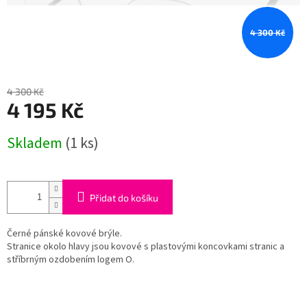
4 300 Kč
4 300 Kč
4 195 Kč
Měrná
Skladem
(1 ks)
cena:
Přidat do košíku
Černé pánské kovové brýle.
Stranice okolo hlavy jsou kovové s plastovými koncovkami stranic a
stříbrným ozdobením logem O.