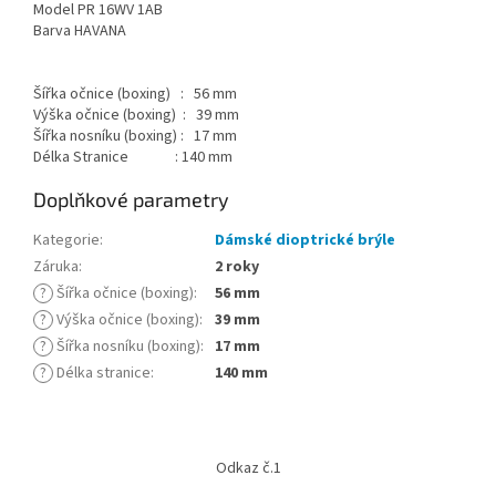
Model PR 16WV 1AB
Barva HAVANA
Šířka očnice (boxing) : 56 mm
Výška očnice (boxing) : 39 mm
Šířka nosníku (boxing) : 17 mm
Délka Stranice : 140 mm
Doplňkové parametry
Kategorie
:
Dámské dioptrické brýle
Záruka
:
2 roky
?
Šířka očnice (boxing)
:
56 mm
?
Výška očnice (boxing)
:
39 mm
?
Šířka nosníku (boxing)
:
17 mm
?
Délka stranice
:
140 mm
Z
á
Odkaz č.1
p