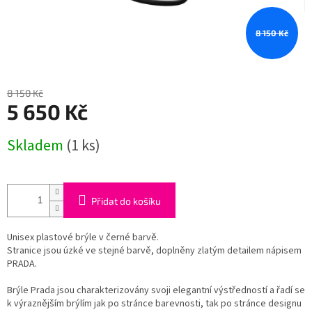
8 150 Kč
8 150 Kč
5 650 Kč
Měrná
Skladem
(1 ks)
cena:
Přidat do košíku
Unisex plastové brýle v černé barvě.
Stranice jsou úzké ve stejné barvě, doplněny zlatým detailem nápisem
PRADA.
Brýle Prada jsou charakterizovány svoji elegantní výstředností a řadí se
k výraznějším brýlím jak po stránce barevnosti, tak po stránce designu