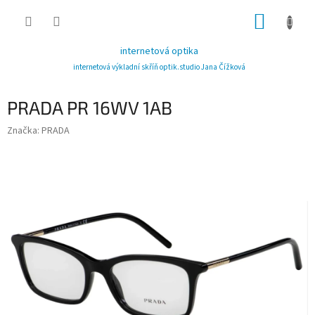
Přejít
NÁKUP
na
obsah
KOŠÍK
internetová optika
internetová výkladní skříň optik.studio Jana Čížková
PRADA PR 16WV 1AB
Značka:
PRADA