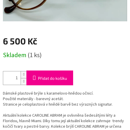
6 500 Kč
Měrná
Skladem
(1 ks)
cena:
Přidat do košíku
Dámské plastové brýle s karamelovo-hnědou očnicí.
Použité materiály - barevný acetát.
Stranice je celoplastová v hnědé barvě bez výrazných signatur.
Aktuální kolekce CAROLINE ABRAM je ovlivněna šedesátými léty a
Floridou, hlavně Miami. Díky tomu její aktuální kolekce zahrnuje trendy
kočičí tvary a pestré barvy. Kolekce brýlí CAROLINE ABRAM je určena