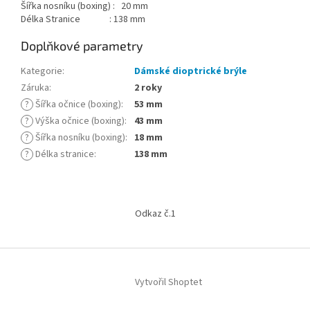
Šířka nosníku (boxing) : 20 mm
Délka Stranice : 138 mm
Doplňkové parametry
Kategorie
:
Dámské dioptrické brýle
Záruka
:
2 roky
?
Šířka očnice (boxing)
:
53 mm
?
Výška očnice (boxing)
:
43 mm
?
Šířka nosníku (boxing)
:
18 mm
?
Délka stranice
:
138 mm
Z
á
Odkaz č.1
p
a
t
í
Vytvořil Shoptet