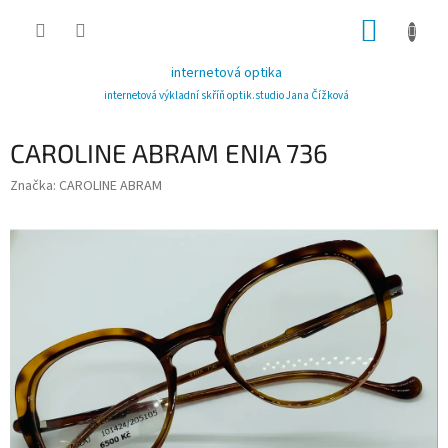
Přejít
NÁKUP
na
obsah
KOŠÍK
internetová optika
internetová výkladní skříň optik.studio Jana Čížková
CAROLINE ABRAM ENIA 736
Značka:
CAROLINE ABRAM