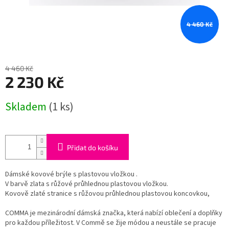
4 460 Kč
4 460 Kč
2 230 Kč
Měrná
Skladem
(1 ks)
cena:
Přidat do košíku
Dámské kovové brýle s plastovou vložkou .
V barvě zlata s růžové průhlednou plastovou vložkou.
Kovově zlaté stranice s růžovou průhlednou plastovou koncovkou,
COMMA je mezinárodní dámská značka, která nabízí oblečení a doplňky
pro každou příležitost. V Commě se žije módou a neustále se pracuje