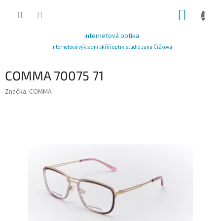
Přejít
NÁKUP
na
obsah
KOŠÍK
internetová optika
internetová výkladní skříň optik.studio Jana Čížková
COMMA 70075 71
Značka:
COMMA