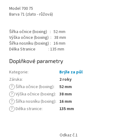
Model 700 75
Barva 71 (zlato - růžová)
Šířka očnice (boxing) : 52 mm
Výška očnice (boxing) : 38 mm
Šířka nosníku (boxing) : 16 mm
Délka Stranice : 135 mm
Doplňkové parametry
Kategorie
:
Brýle za půl
Záruka
:
2 roky
?
Šířka očnice (boxing)
:
52 mm
?
Výška očnice (boxing)
:
38 mm
?
Šířka nosníku (boxing)
:
16 mm
?
Délka stranice
:
135 mm
Z
á
Odkaz č.1