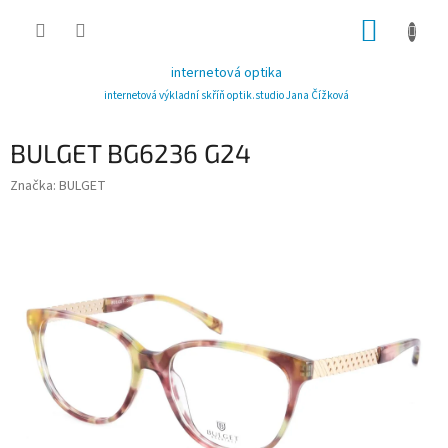
Přejít
NÁKUP
na
obsah
KOŠÍK
internetová optika
internetová výkladní skříň optik.studio Jana Čížková
BULGET BG6236 G24
Značka:
BULGET