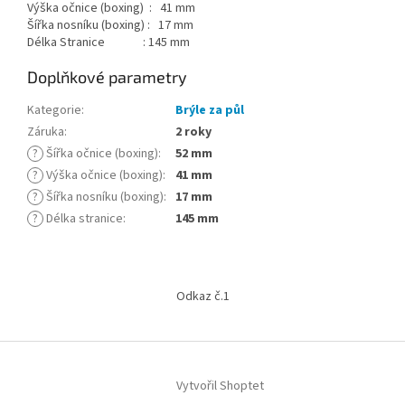
Výška očnice (boxing) : 41 mm
Šířka nosníku (boxing) : 17 mm
Délka Stranice : 145 mm
Doplňkové parametry
Kategorie
:
Brýle za půl
Záruka
:
2 roky
?
Šířka očnice (boxing)
:
52 mm
?
Výška očnice (boxing)
:
41 mm
?
Šířka nosníku (boxing)
:
17 mm
?
Délka stranice
:
145 mm
Z
á
Odkaz č.1
p
a
t
í
Vytvořil Shoptet