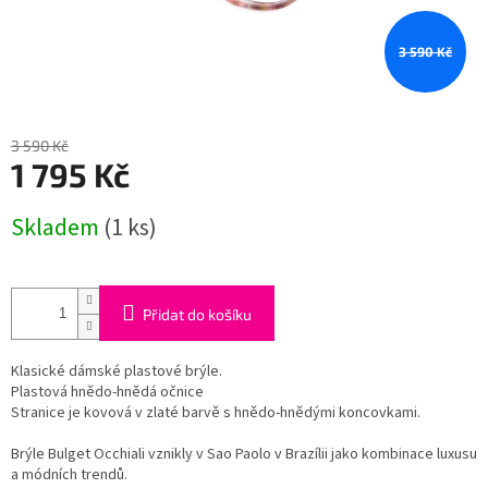
3 590 Kč
3 590 Kč
1 795 Kč
Měrná
Skladem
(1 ks)
cena:
Přidat do košíku
Klasické dámské plastové brýle.
Plastová hnědo-hnědá očnice
Stranice je kovová v zlaté barvě s hnědo-hnědými koncovkami.
Brýle Bulget Occhiali vznikly v Sao Paolo v Brazílii jako kombinace luxusu
a módních trendů.