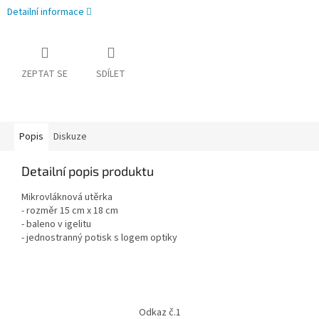
Detailní informace
ZEPTAT SE
SDÍLET
Popis
Diskuze
Detailní popis produktu
Mikrovláknová utěrka
- rozměr 15 cm x 18 cm
- baleno v igelitu
- jednostranný potisk s logem optiky
Z
á
Odkaz č.1