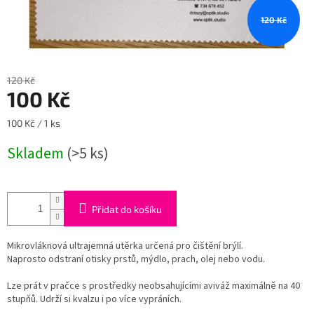
120 Kč
120 Kč
100 Kč
Měrná
100 Kč / 1 ks
cena:
Skladem
(>5 ks)
Přidat do košíku
Mikrovláknová ultrajemná utěrka určená pro čištění brýlí.
Naprosto odstraní otisky prstů, mýdlo, prach, olej nebo vodu.
Lze prát v pračce s prostředky neobsahujícími aviváž maximálně na 40
stupňů. Udrží si kvalzu i po více vypráních.