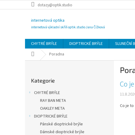
Přejít
dotazy@optik.studio
na
obsah
internetová optika
internetová výkladní skříň optik.studio Jana Čížková
CHYTRÉ BRÝLE
DIOPTRICKÉ BRÝLE
SLUNEČNÍ 
Domů
Poradna
P
Por
o
Přeskočit
s
Kategorie
kategorie
V
Co je
t
ý
r
CHYTRÉ BRÝLE
11.8.202
p
a
RAY BAN META
i
n
Co je to
s
OAKLEY META
n
č
í
DIOPTRICKÉ BRÝLE
l
p
Pánské dioptrické brýle
á
a
Dámské dioptrické brýle