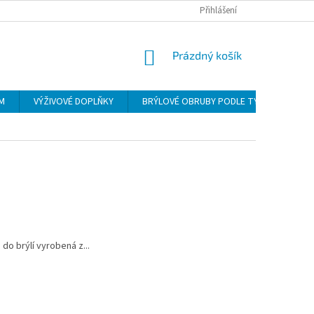
Přihlášení
NÁKUPNÍ
Prázdný košík
KOŠÍK
ÍM
VÝŽIVOVÉ DOPLŇKY
BRÝLOVÉ OBRUBY PODLE TYPU
POU
o brýlí vyrobená z...