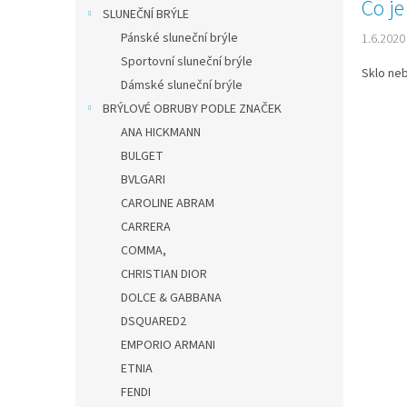
n
Co je
n
SLUNEČNÍ BRÝLE
k
e
Pánské sluneční brýle
1.6.2020
ů
l
Sportovní sluneční brýle
Sklo neb
Dámské sluneční brýle
BRÝLOVÉ OBRUBY PODLE ZNAČEK
ANA HICKMANN
BULGET
BVLGARI
CAROLINE ABRAM
CARRERA
COMMA,
CHRISTIAN DIOR
DOLCE & GABBANA
DSQUARED2
EMPORIO ARMANI
ETNIA
FENDI