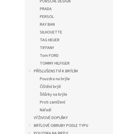
PORSCHE DESIGN
PRADA
PERSOL
RAY BAN
SILHOUETTE
TAG HEUER
TIFFANY
Tom FORD
TOMMY HILFIGER
PŘÍSLUŠENSTVÍ K BRÝLÍM
Pouzdra na brýle
Číštění brýlí
Šňůrky na brýle
Proti zamlžení
Nářadí
VÝŽIVOVÉ DOPLŇKY
BRÝLOVÉ OBRUBY PODLE TYPU
POUZDRA NA BRÝLE