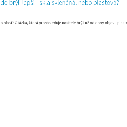
 do brýlí lepší - skla skleněná, nebo plastová?
o plast? Otázka, která pronásleduje nositele brýlí už od doby objevu plasto
O
v
l
á
d
a
c
í
p
r
v
k
y
v
ý