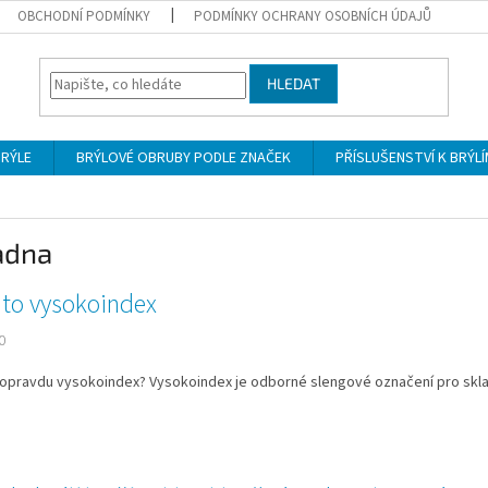
OBCHODNÍ PODMÍNKY
PODMÍNKY OCHRANY OSOBNÍCH ÚDAJŮ
HLEDAT
BRÝLE
BRÝLOVÉ OBRUBY PODLE ZNAČEK
PŘÍSLUŠENSTVÍ K BRÝL
adna
 to vysokoindex
0
 opravdu vysokoindex? Vysokoindex je odborné slengové označení pro skla d