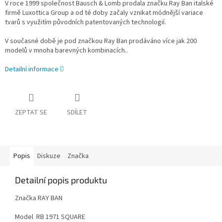
V roce 1999 společnost Bausch & Lomb prodala značku Ray Ban italské
firmě Luxottica Group a od té doby začaly vznikat módnější variace
tvarů s využitím původních patentovaných technologií.
V současné době je pod značkou Ray Ban prodáváno více jak 200
modelů v mnoha barevných kombinacích..
Detailní informace
ZEPTAT SE
SDÍLET
Popis
Diskuze
Značka
Detailní popis produktu
Značka RAY BAN
Model RB 1971 SQUARE