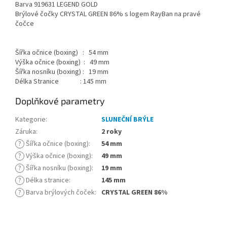
Barva 919631 LEGEND GOLD
Brýlové čočky CRYSTAL GREEN 86% s logem RayBan na pravé
čočce
Šířka očnice (boxing) : 54 mm
Výška očnice (boxing) : 49 mm
Šířka nosníku (boxing) : 19 mm
Délka Stranice : 145 mm
Doplňkové parametry
Kategorie
:
SLUNEČNÍ BRÝLE
Záruka
:
2 roky
?
Šířka očnice (boxing)
:
54 mm
?
Výška očnice (boxing)
:
49 mm
?
Šířka nosníku (boxing)
:
19 mm
?
Délka stranice
:
145 mm
?
Barva brýlových čoček
:
CRYSTAL GREEN 86%
Z