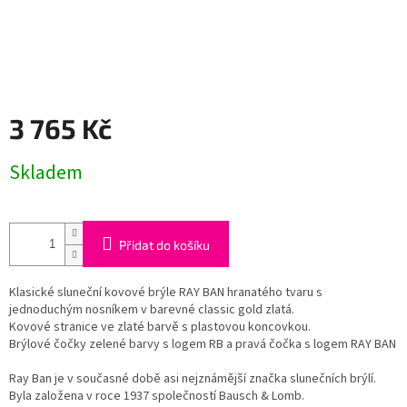
3 765 Kč
Měrná
Skladem
cena:
Přidat do košíku
Klasické sluneční kovové brýle RAY BAN hranatého tvaru s
jednoduchým nosníkem v barevné classic gold zlatá.
Kovové stranice ve zlaté barvě s plastovou koncovkou.
Brýlové čočky zelené barvy s logem RB a pravá čočka s logem RAY BAN
Ray Ban je v současné době asi nejznámější značka slunečních brýlí.
Byla založena v roce 1937 společností Bausch & Lomb.