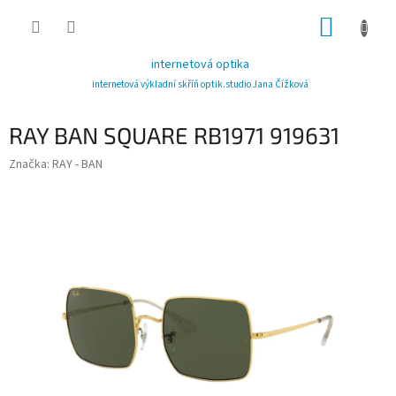
Přejít
NÁKUP
na
obsah
KOŠÍK
internetová optika
internetová výkladní skříň optik.studio Jana Čížková
RAY BAN SQUARE RB1971 919631
Značka:
RAY - BAN