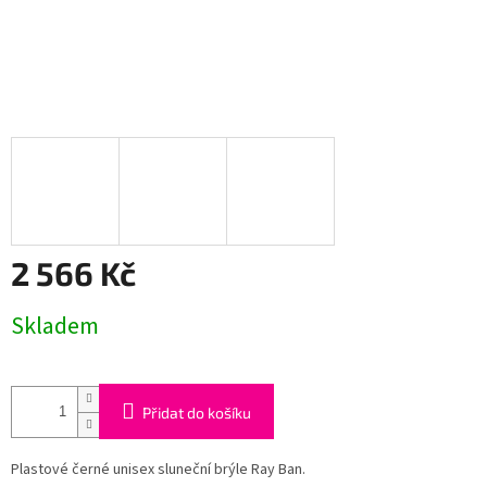
2 566 Kč
Měrná
Skladem
cena:
Přidat do košíku
Plastové černé unisex sluneční brýle Ray Ban.