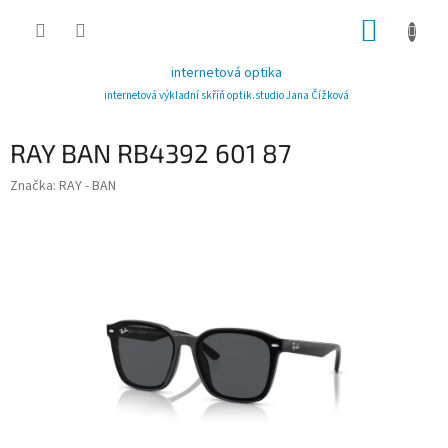
Přejít
NÁKUP
na
obsah
KOŠÍK
internetová optika
internetová výkladní skříň optik.studio Jana Čížková
RAY BAN RB4392 601 87
Značka:
RAY - BAN