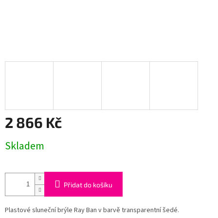
2 866 Kč
Měrná
Skladem
cena:
Přidat do košíku
Plastové sluneční brýle Ray Ban v barvě transparentní šedé.