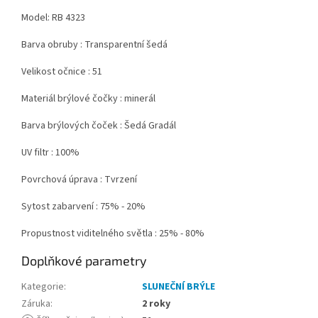
Model: RB 4323
Barva obruby : Transparentní šedá
Velikost očnice : 51
Materiál brýlové čočky : minerál
Barva brýlových čoček : Šedá Gradál
UV filtr : 100%
Povrchová úprava : Tvrzení
Sytost zabarvení : 75% - 20%
Propustnost
viditelného světla : 25% - 80%
Doplňkové parametry
Kategorie
:
SLUNEČNÍ BRÝLE
Záruka
:
2 roky