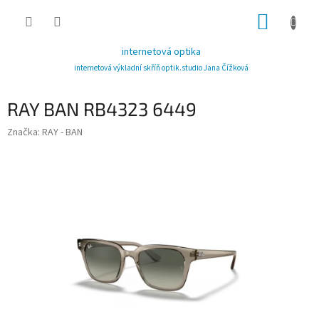
Přejít
NÁKUP
na
obsah
KOŠÍK
internetová optika
internetová výkladní skříň optik.studio Jana Čížková
RAY BAN RB4323 6449
Značka:
RAY - BAN