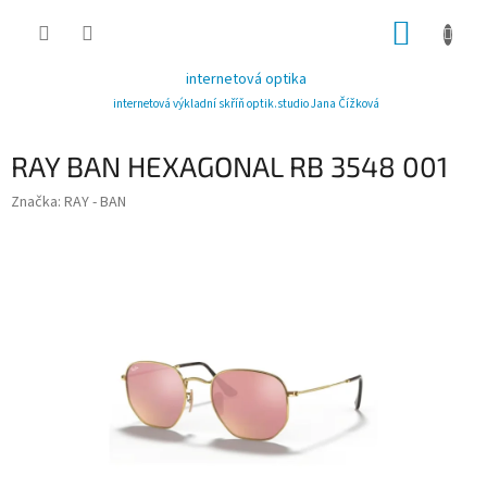
Přejít
NÁKUP
na
obsah
KOŠÍK
internetová optika
internetová výkladní skříň optik.studio Jana Čížková
RAY BAN HEXAGONAL RB 3548 001
Značka:
RAY - BAN