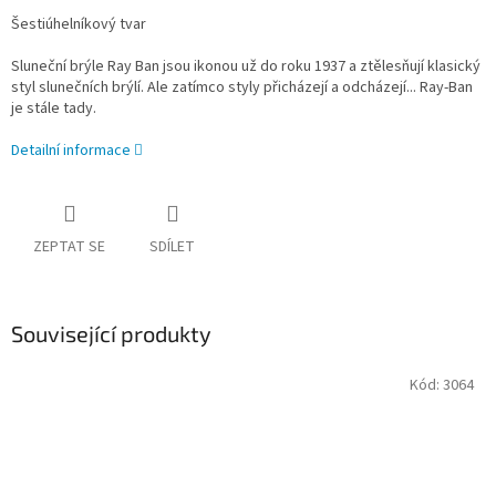
Šestiúhelníkový tvar
Sluneční brýle Ray Ban jsou ikonou už do roku 1937
a ztělesňují klasický
styl slunečních brýlí. Ale zatímco styly přicházejí a odcházejí... Ray-Ban
je stále tady.
Detailní informace
ZEPTAT SE
SDÍLET
Související produkty
Kód:
3064