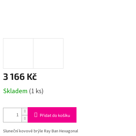
3 166 Kč
Měrná
Skladem
(1 ks)
cena:
Přidat do košíku
Sluneční kovové brýle Ray Ban Hexagonal