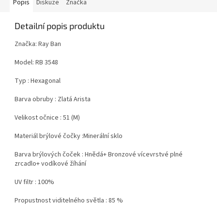
Popis
Diskuze
Značka
Detailní popis produktu
Značka: Ray Ban
Model: RB 3548
Typ : Hexagonal
Barva obruby : Zlatá Arista
Velikost očnice : 51 (M)
Materiál brýlové čočky :Minerální sklo
Barva brýlových čoček : Hnědá+ Bronzové vícevrstvé plné
zrcadlo+ vodíkové žíhání
UV filtr : 100%
Propustnost
viditelného světla : 85 %