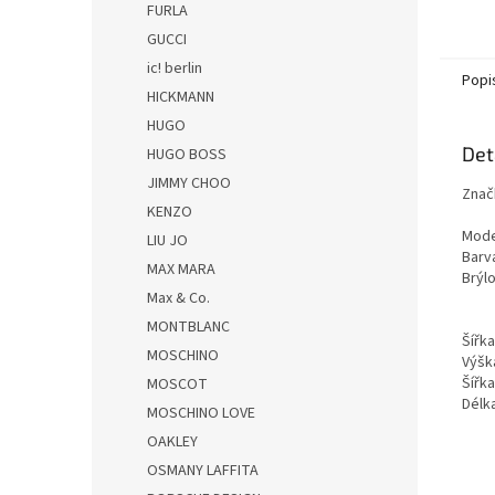
FURLA
GUCCI
ic! berlin
Popi
HICKMANN
HUGO
Det
HUGO BOSS
JIMMY CHOO
Znač
KENZO
Mode
LIU JO
Barv
MAX MARA
Brýl
Max & Co.
MONTBLANC
Šířk
MOSCHINO
Výšk
Šířk
MOSCOT
Dél
MOSCHINO LOVE
OAKLEY
OSMANY LAFFITA