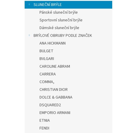
n
SLUNEČNÍ BRÝLE
e
Pánské sluneční brýle
l
Sportovní sluneční brýle
Dámské sluneční brýle
BRÝLOVÉ OBRUBY PODLE ZNAČEK
ANA HICKMANN
BULGET
BVLGARI
CAROLINE ABRAM
CARRERA
COMMA,
CHRISTIAN DIOR
DOLCE & GABBANA
DSQUARED2
EMPORIO ARMANI
ETNIA
FENDI