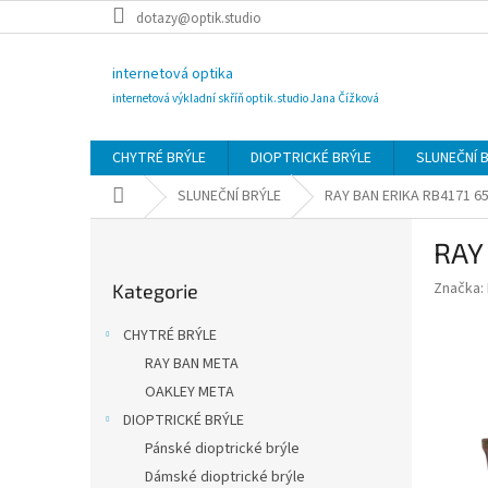
Přejít
dotazy@optik.studio
na
obsah
internetová optika
internetová výkladní skříň optik.studio Jana Čížková
CHYTRÉ BRÝLE
DIOPTRICKÉ BRÝLE
SLUNEČNÍ 
Domů
SLUNEČNÍ BRÝLE
RAY BAN ERIKA RB4171 6
P
RAY
o
Přeskočit
s
Značka:
Kategorie
kategorie
t
r
CHYTRÉ BRÝLE
a
RAY BAN META
n
OAKLEY META
n
í
DIOPTRICKÉ BRÝLE
p
Pánské dioptrické brýle
a
Dámské dioptrické brýle