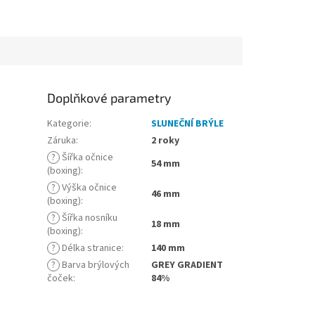
Doplňkové parametry
Kategorie
:
SLUNEČNÍ BRÝLE
Záruka
:
2 roky
?
Šířka očnice
54 mm
(boxing)
:
?
Výška očnice
46 mm
(boxing)
:
?
Šířka nosníku
18 mm
(boxing)
:
?
Délka stranice
:
140 mm
?
Barva brýlových
GREY GRADIENT
čoček
:
84%