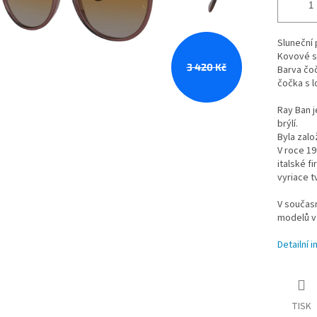
Sluneční 
Kovové s
3 420 Kč
Barva čoč
čočka s 
Ray Ban j
brýlí.
Byla zalo
V roce 1
italské f
vyriace t
V součas
modelů v
Detailní 
TISK