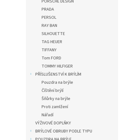
PORSCHE DESIGN
PRADA
PERSOL
RAY BAN
SILHOUETTE
TAG HEUER
TIFFANY
Tom FORD
TOMMY HILFIGER
PŘÍSLUŠENSTVÍ K BRÝLÍM
Pouzdra na brýle
Číštění brýlí
Šňůrky na brýle
Proti zamlžení
Nářadí
VÝŽIVOVÉ DOPLŇKY
BRÝLOVÉ OBRUBY PODLE TYPU
POUZDRA NA BRÝLE