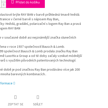
Přidat do košíku
plastové brýle RAY BAN v barvě p
růhledná tmavě hnědá
.
tranice v černé barvě s nápisem Ray Ban,
ky: Hnědá, gradální, polarizační
s logem Ray Ban a pravá
logem RAY BAN
e v současné době asi nejznámější značka slunečních
žena v roce 1937 společností Bausch & Lomb.
999 společnost Bausch & Lomb prodala značku Ray Ban
irmě Luxottica Group a od té doby začaly vznikat módnější
varů s využitím původních patentovaných technologií.
né době je pod značkou Ray Ban prodáváno více jak 200
 mnoha barevných kombinacích..
informace
ZEPTAT SE
SDÍLET