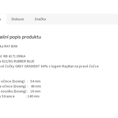
s
Diskuze
Značka
ailní popis produktu
ka RAY BAN
l RB 4171 ERIKA
a 622/8G RUBBER BLUE
ové čočky GREY GRADIENT 84% s logem RayBan na pravé čočce
a očnice (boxing) : 54 mm
a očnice (boxing) : 46 mm
a nosníku (boxing) : 16 mm
ka Stranice : 140 mm