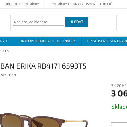
OBCHODNÍ PODMÍNKY
PODMÍNKY OCHRANY OSOBNÍCH ÚDAJŮ
HLEDAT
BRÝLE
BRÝLOVÉ OBRUBY PODLE ZNAČEK
PŘÍSLUŠENSTVÍ K BRÝL
593T5
 BAN ERIKA RB4171 6593T5
RAY - BAN
3 420 Kč
3 0
Měrná
Skla
cena: