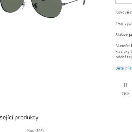
Kovové sl
Tvar vych
Slušivé j
Sluneční 
klasický s
odcházejí
Detailní 
TISK
sející produkty
Kód:
3064