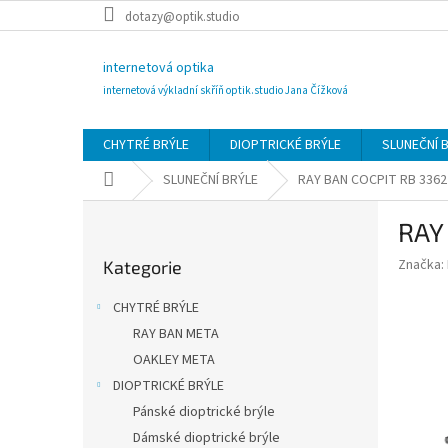
Přejít
dotazy@optik.studio
na
obsah
internetová optika
internetová výkladní skříň optik.studio Jana Čížková
CHYTRÉ BRÝLE
DIOPTRICKÉ BRÝLE
SLUNEČNÍ 
Domů
SLUNEČNÍ BRÝLE
RAY BAN COCPIT RB 3362
P
RAY
o
Přeskočit
s
Značka:
Kategorie
kategorie
t
r
CHYTRÉ BRÝLE
a
RAY BAN META
n
OAKLEY META
n
í
DIOPTRICKÉ BRÝLE
p
Pánské dioptrické brýle
a
Dámské dioptrické brýle