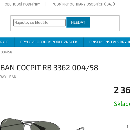
OBCHODNÍ PODMÍNKY
PODMÍNKY OCHRANY OSOBNÍCH ÚDAJŮ
HLEDAT
BRÝLE
BRÝLOVÉ OBRUBY PODLE ZNAČEK
PŘÍSLUŠENSTVÍ K BRÝL
 004/58
 BAN COCPIT RB 3362 004/58
RAY - BAN
2 3
Měrná
Skla
cena: