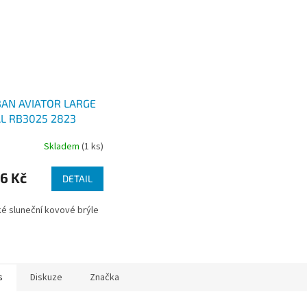
BAN AVIATOR LARGE
L RB3025 2823
Skladem
(1 ks)
6 Kč
DETAIL
ké sluneční kovové brýle
s
Diskuze
Značka