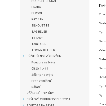
PORSCHE DESIGN
Det
PRADA
PERSOL
Znač
RAY BAN
Mode
SILHOUETTE
TAG HEUER
Typ :
TIFFANY
Barv
Tom FORD
TOMMY HILFIGER
Velik
PŘÍSLUŠENSTVÍ K BRÝLÍM
Mater
Pouzdra na brýle
Barv
Číštění brýlí
Šňůrky na brýle
UV fi
Proti zamlžení
Typ 
Nářadí
VÝŽIVOVÉ DOPLŇKY
Syto
BRÝLOVÉ OBRUBY PODLE TYPU
Prop
POUZDRA NA BRÝLE