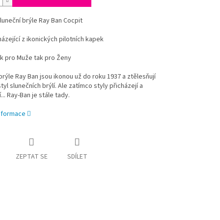
uneční brýle Ray Ban Cocpit
ázející z ikonických pilotních kapek
ak pro Muže tak pro Ženy
brýle Ray Ban jsou ikonou už do roku 1937
a ztělesňují
tyl slunečních brýlí. Ale zatímco styly přicházejí a
... Ray-Ban je stále tady.
informace
ZEPTAT SE
SDÍLET