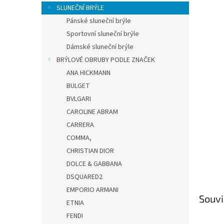
n
SLUNEČNÍ BRÝLE
e
Pánské sluneční brýle
l
Sportovní sluneční brýle
Dámské sluneční brýle
BRÝLOVÉ OBRUBY PODLE ZNAČEK
ANA HICKMANN
BULGET
BVLGARI
CAROLINE ABRAM
CARRERA
COMMA,
CHRISTIAN DIOR
DOLCE & GABBANA
DSQUARED2
EMPORIO ARMANI
Souvi
ETNIA
FENDI