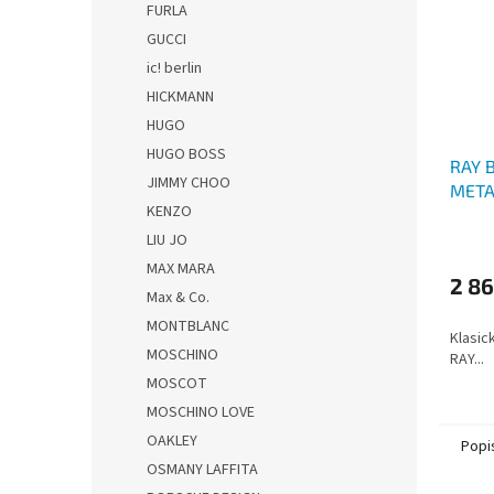
FURLA
GUCCI
ic! berlin
HICKMANN
HUGO
HUGO BOSS
RAY 
JIMMY CHOO
META
KENZO
LIU JO
MAX MARA
2 86
Max & Co.
MONTBLANC
Klasic
MOSCHINO
RAY...
MOSCOT
MOSCHINO LOVE
OAKLEY
Popi
OSMANY LAFFITA