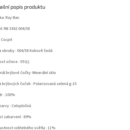
ailní popis produktu
ka: Ray Ban
l: RB 3362 004/58
 Cocpit
a obruby : 004/58 Kokově šedá
ost očnice : 59 (L)
iál brýlové čočky :Minerální sklo
a brýlových čoček :
Polarizovaná zelená g-15
ltr : 100%
barvy : Celoplošná
st zabarvení : 89%
ustnost
viditelného světla : 11%