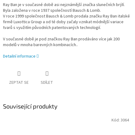
Ray Ban je v současné době asi nejznámější značka slunečních brýlí.
Byla založena v roce 1937 společností Bausch & Lomb.
V roce 1999 společnost Bausch & Lomb prodala značku Ray Ban italské
firmě Luxottica Group a od té doby začaly vznikat módnější variace
tvarů s využitím původních patentovaných technologií.
V současné době je pod značkou Ray Ban prodáváno více jak 200
modelů v mnoha barevných kombinacích..
Detailní informace
ZEPTAT SE
SDÍLET
Související produkty
Kód:
3064