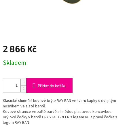
2 866 Kč
Měrná
Skladem
cena:
Přidat do košíku
Klasické sluneční kovové brýle RAY BAN ve tvaru kapky s dvojitým
nosníkem ve zlaté barvě.
Kovové stranice ve zalté barvě s hnědou plastovou koncovkou.
Brýlové čočky v barvě CRYSTAL GREEN s logem RB a pravá čočka s
logem RAY BAN