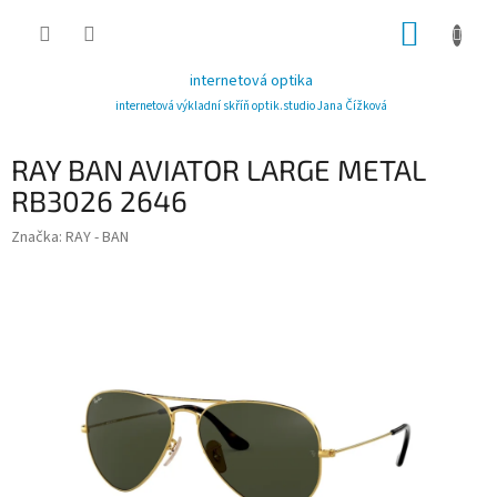
Přejít
NÁKUP
na
obsah
KOŠÍK
internetová optika
internetová výkladní skříň optik.studio Jana Čížková
RAY BAN AVIATOR LARGE METAL
RB3026 2646
Značka:
RAY - BAN