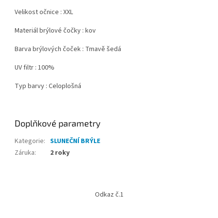
Velikost očnice : XXL
Materiál brýlové čočky : kov
Barva brýlových čoček : Tmavě šedá
UV filtr : 100%
Typ barvy : Celoplošná
Doplňkové parametry
Kategorie
:
SLUNEČNÍ BRÝLE
Záruka
:
2 roky
Z
á
Odkaz č.1
p
a