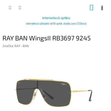
Přejít
NÁKUP
na
obsah
KOŠÍK
internetová optika
internetová výkladní skříň optik.studio Jana Čížková
RAY BAN WingsII RB3697 9245
Značka:
RAY - BAN