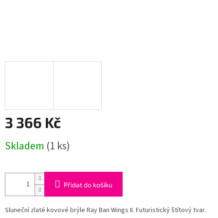
3 366 Kč
Měrná
Skladem
(1 ks)
cena:
Přidat do košíku
Sluneční zlaté kovové brýle Ray Ban Wings II. Futuristický štítový tvar.