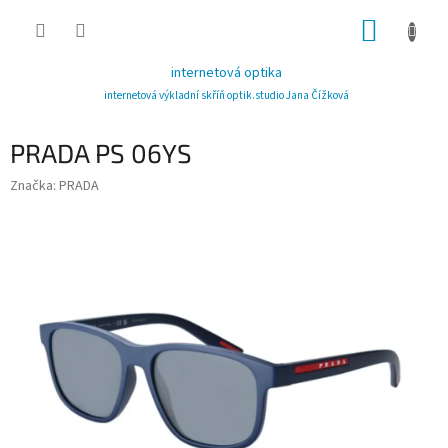
Přejít
NÁKUP
na
obsah
KOŠÍK
internetová optika
internetová výkladní skříň optik.studio Jana Čížková
PRADA PS 06YS
Značka:
PRADA