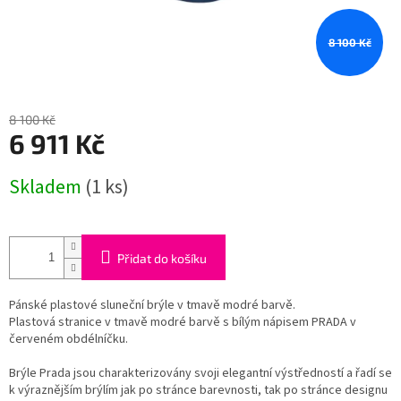
8 100 Kč
8 100 Kč
6 911 Kč
Měrná
Skladem
(1 ks)
cena:
Přidat do košíku
Pánské plastové sluneční brýle v tmavě modré barvě.
Plastová stranice v tmavě modré barvě s bílým nápisem PRADA v
červeném obdélníčku.
Brýle Prada jsou charakterizovány svoji elegantní výstředností a řadí se
k výraznějším brýlím jak po stránce barevnosti, tak po stránce designu