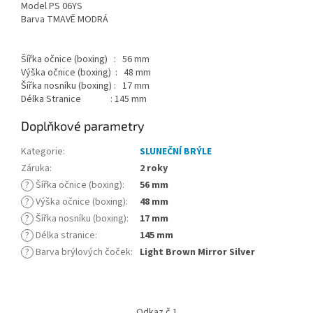
Model PS 06YS
Barva TMAVĚ MODRÁ
Šířka očnice (boxing) : 56 mm
Výška očnice (boxing) : 48 mm
Šířka nosníku (boxing) : 17 mm
Délka Stranice : 145 mm
Doplňkové parametry
Kategorie
:
SLUNEČNÍ BRÝLE
Záruka
:
2 roky
?
Šířka očnice (boxing)
:
56 mm
?
Výška očnice (boxing)
:
48 mm
?
Šířka nosníku (boxing)
:
17 mm
?
Délka stranice
:
145 mm
?
Barva brýlových čoček
:
Light Brown Mirror Silver
Z
á
Odkaz č.1