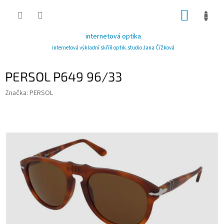
Přejít
NÁKUP
na
obsah
KOŠÍK
internetová optika
internetová výkladní skříň optik.studio Jana Čížková
PERSOL P649 96/33
Značka:
PERSOL