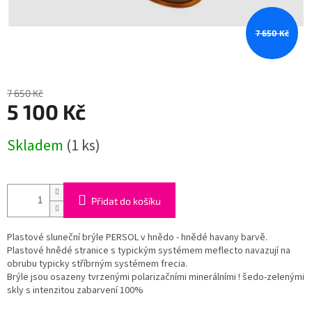
7 650 Kč
7 650 Kč
5 100 Kč
Měrná
Skladem
(1 ks)
cena:
Přidat do košíku
Plastové sluneční brýle PERSOL v hnědo - hnědé havany barvě.
Plastové hnědé stranice s typickým systémem meflecto navazují na
obrubu typicky stříbrným systémem frecia.
Brýle jsou osazeny tvrzenými polarizačními minerálními ! šedo-zelenými
skly s intenzitou zabarvení 100%