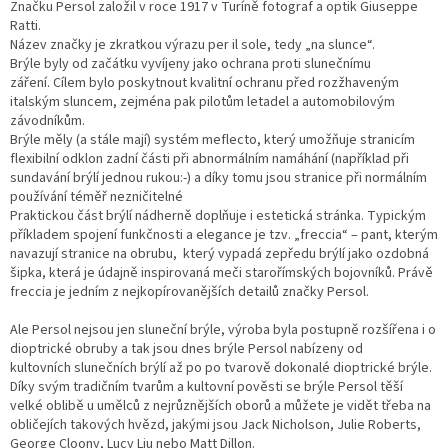
Značku Persol založil v roce 1917 v Turíně fotograf a optik Giuseppe
Ratti.
Název značky je zkratkou výrazu per il sole, tedy „na slunce“.
Brýle byly od začátku vyvíjeny jako ochrana proti slunečnímu
záření. Cílem bylo poskytnout kvalitní ochranu před rozžhaveným
italským sluncem, zejména pak pilotům letadel a automobilovým
závodníkům.
Brýle měly (a stále mají) systém meflecto, který umožňuje stranicím
flexibilní odklon zadní části při abnormálním namáhání (například při
sundavání brýlí jednou rukou:-) a díky tomu jsou stranice při normálním
používání téměř nezničitelné
Praktickou část brýlí nádherně doplňuje i estetická stránka. Typickým
příkladem spojení funkčnosti a elegance je tzv. „freccia“ – pant, kterým
navazují stranice na obrubu, který vypadá zepředu brýlí jako ozdobná
šipka, která je údajně inspirovaná meči starořímských bojovníků. Právě
freccia je jedním z nejkopírovanějších detailů značky Persol.
Ale Persol nejsou jen sluneční brýle, výroba byla postupně rozšířena i o
dioptrické obruby a tak jsou dnes brýle Persol nabízeny od
kultovních slunečních brýlí až po po tvarově dokonalé dioptrické brýle.
Díky svým tradičním tvarům a kultovní pověsti se brýle Persol těší
velké oblibě u umělců z nejrůznějších oborů a můžete je vidět třeba na
obličejích takových hvězd, jakými jsou Jack Nicholson, Julie Roberts,
George Cloony, Lucy Liu nebo Matt Dillon.