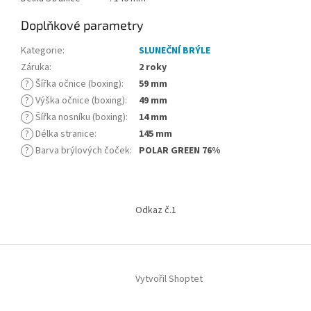
Doplňkové parametry
Kategorie
:
SLUNEČNÍ BRÝLE
Záruka
:
2 roky
?
Šířka očnice (boxing)
:
59 mm
?
Výška očnice (boxing)
:
49 mm
?
Šířka nosníku (boxing)
:
14 mm
?
Délka stranice
:
145 mm
?
Barva brýlových čoček
:
POLAR GREEN 76%
Z
á
Odkaz č.1
p
a
t
í
Vytvořil Shoptet