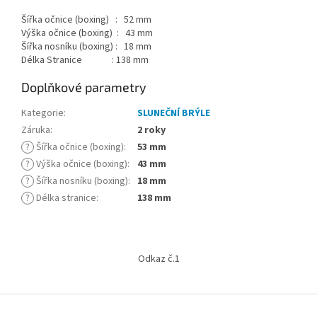
Šířka očnice (boxing) : 52 mm
Výška očnice (boxing) : 43 mm
Šířka nosníku (boxing) : 18 mm
Délka Stranice : 138 mm
Doplňkové parametry
Kategorie
:
SLUNEČNÍ BRÝLE
Záruka
:
2 roky
?
Šířka očnice (boxing)
:
53 mm
?
Výška očnice (boxing)
:
43 mm
?
Šířka nosníku (boxing)
:
18 mm
?
Délka stranice
:
138 mm
Z
á
Odkaz č.1
p
a
t