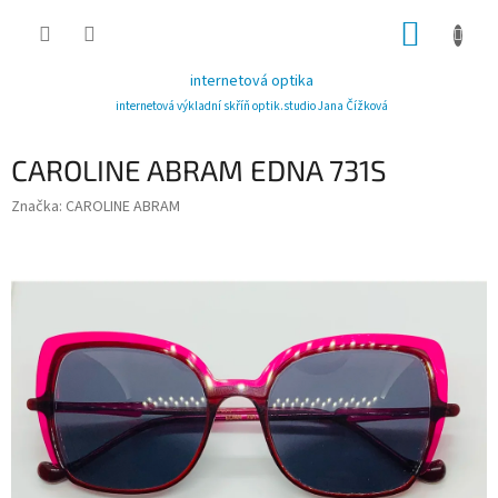
Přejít
NÁKUP
na
obsah
KOŠÍK
internetová optika
internetová výkladní skříň optik.studio Jana Čížková
CAROLINE ABRAM EDNA 731S
Značka:
CAROLINE ABRAM