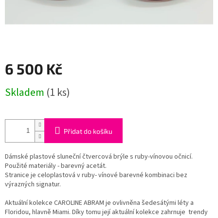
6 500 Kč
Měrná
Skladem
(1 ks)
cena:
Přidat do košíku
Dámské plastové sluneční čtvercová brýle s ruby-vínovou očnicí.
Použité materiály - barevný acetát.
Stranice je celoplastová v ruby- vínové barevné kombinaci bez
výrazných signatur.
Aktuální kolekce CAROLINE ABRAM je ovlivněna šedesátými léty a
Floridou, hlavně Miami. Díky tomu její aktuální kolekce zahrnuje trendy