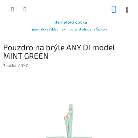
Přejít
NÁKUP
na
obsah
KOŠÍK
internetová optika
internetová výkladní skříň optik.studio Jana Čížková
Pouzdro na brýle ANY DI model
MINT GREEN
Značka:
ANY DI