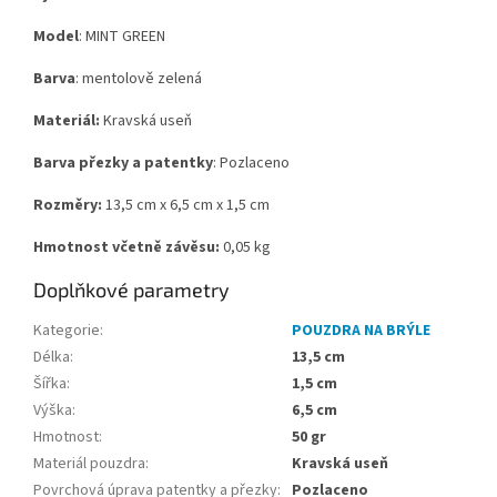
Model
: MINT GREEN
Barva
: mentolově zelená
Materiál:
Kravská useň
Barva přezky a patentky
: Pozlaceno
Rozměry:
13,5 cm x 6,5 cm x 1,5 cm
Hmotnost včetně závěsu:
0,05 kg
Doplňkové parametry
Kategorie
:
POUZDRA NA BRÝLE
Délka
:
13,5 cm
Šířka
:
1,5 cm
Výška
:
6,5 cm
Hmotnost
:
50 gr
Materiál pouzdra
:
Kravská useň
Povrchová úprava patentky a přezky
:
Pozlaceno