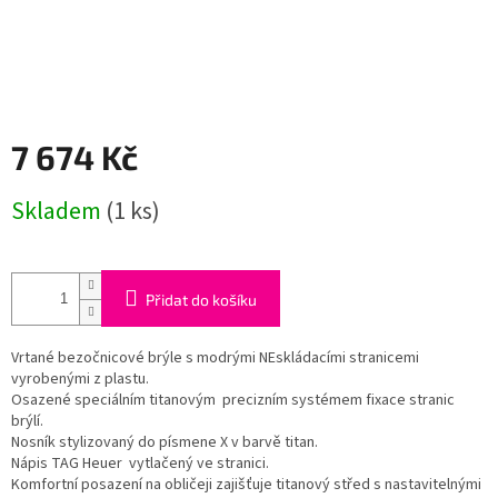
7 674 Kč
Měrná
Skladem
(1 ks)
cena:
Přidat do košíku
Vrtané bezočnicové brýle s modrými NEskládacími stranicemi
vyrobenými z plastu.
Osazené speciálním titanovým precizním systémem fixace stranic
brýlí.
Nosník stylizovaný do písmene X v barvě titan.
Nápis TAG Heuer vytlačený ve stranici.
Komfortní posazení na obličeji zajišťuje titanový střed s nastavitelnými