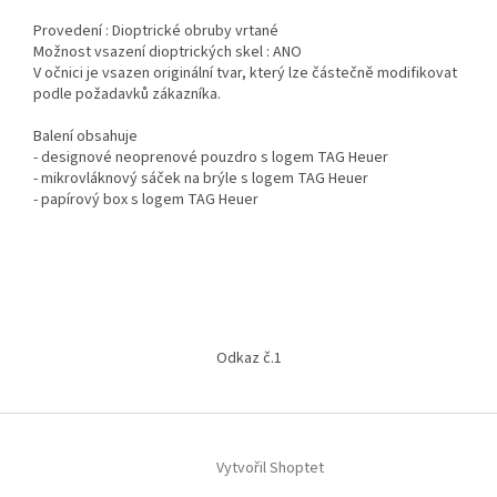
Provedení : Dioptrické obruby vrtané
Možnost vsazení dioptrických skel : ANO
V očnici je vsazen originální tvar, který lze částečně modifikovat
podle požadavků zákazníka.
Balení obsahuje
- designové neoprenové pouzdro s logem TAG Heuer
- mikrovláknový sáček na brýle s logem TAG Heuer
- papírový box s logem TAG Heuer
Z
á
Odkaz č.1
p
a
t
í
Vytvořil Shoptet