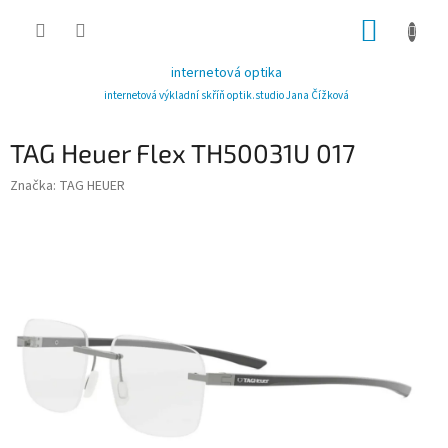
Přejít
NÁKUP
na
obsah
KOŠÍK
internetová optika
internetová výkladní skříň optik.studio Jana Čížková
TAG Heuer Flex TH50031U 017
Značka:
TAG HEUER