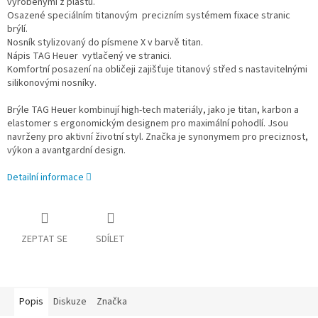
vyrobenými z plastu.
Osazené speciálním titanovým precizním systémem fixace stranic
brýlí.
Nosník stylizovaný do písmene X v barvě titan.
Nápis TAG Heuer vytlačený ve stranici.
Komfortní posazení na obličeji zajišťuje titanový střed s nastavitelnými
silikonovými nosníky.
Brýle TAG Heuer kombinují high-tech materiály, jako je titan, karbon a
elastomer s ergonomickým designem pro maximální pohodlí. Jsou
navrženy pro aktivní životní styl. Značka je synonymem pro preciznost,
výkon a avantgardní design.
Detailní informace
ZEPTAT SE
SDÍLET
Popis
Diskuze
Značka