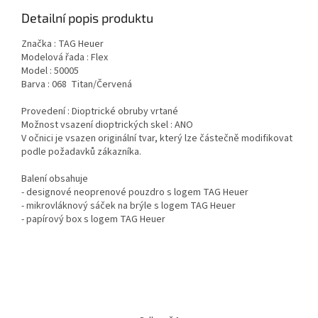
Detailní popis produktu
Značka : TAG Heuer
Modelová řada : Flex
Model : 50005
Barva : 068 Titan/Červená
Provedení : Dioptrické obruby vrtané
Možnost vsazení dioptrických skel : ANO
V očnici je vsazen originální tvar, který lze částečně modifikovat
podle požadavků zákazníka.
Balení obsahuje
- designové neoprenové pouzdro s logem TAG Heuer
- mikrovláknový sáček na brýle s logem TAG Heuer
- papírový box s logem TAG Heuer
Z
á