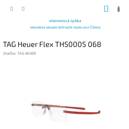
Přejít
NÁKUP
na
obsah
KOŠÍK
internetová optika
internetová výkladní skříň optik.studio Jana Čížková
TAG Heuer Flex TH50005 068
Značka:
TAG HEUER