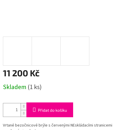
11 200 Kč
Měrná
Skladem
(1 ks)
cena:
Přidat do košíku
Vrtané bezočnicové brýle s červenými NEskládacími stranicemi