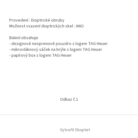
Provedení : Dioptrické obruby
Možnost vsazení dioptrických skel : ANO
Balení obsahuje
- designové neoprenové pouzdro s logem TAG Heuer
- mikrovláknový sáček na brýle s logem TAG Heuer
- papírový box s logem TAG Heuer
Z
á
Odkaz č.1
p
a
t
í
Vytvořil Shoptet