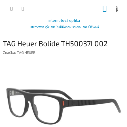
Přejít
NÁKUP
na
obsah
KOŠÍK
internetová optika
internetová výkladní skříň optik.studio Jana Čížková
TAG Heuer Bolide TH50037I 002
Značka:
TAG HEUER