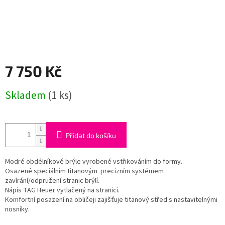
7 750 Kč
Měrná
Skladem
(1 ks)
cena:
Přidat do košíku
Modré obdélníkové brýle vyrobené vstřikováním do formy.
Osazené speciálním titanovým precizním systémem
zavírání/odpružení stranic brýlí.
Nápis TAG Heuer vytlačený na stranici.
Komfortní posazení na obličeji zajišťuje titanový střed s nastavitelnými
nosníky.