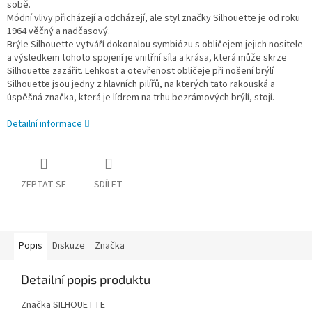
sobě.
Módní vlivy přicházejí a odcházejí, ale styl značky Silhouette je od roku
1964 věčný a nadčasový.
Brýle Silhouette vytváří dokonalou symbiózu s obličejem jejich nositele
a výsledkem tohoto spojení je vnitřní síla a krása, která může skrze
Silhouette zazářit. Lehkost a otevřenost obličeje při nošení brýlí
Silhouette jsou jedny z hlavních pilířů, na kterých tato rakouská a
úspěšná značka, která je lídrem na trhu bezrámových brýlí, stojí.
Detailní informace
ZEPTAT SE
SDÍLET
Popis
Diskuze
Značka
Detailní popis produktu
Značka SILHOUETTE