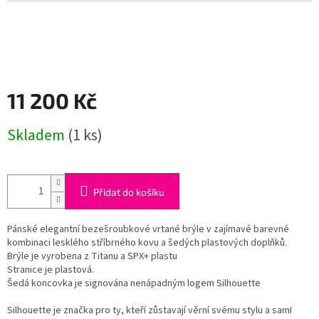
11 200 Kč
Měrná
Skladem
(1 ks)
cena:
Přidat do košíku
Pánské elegantní bezešroubkové vrtané brýle v zajímavé barevné
kombinaci lesklého stříbrného kovu a šedých plastových doplňků.
Brýle je vyrobena z Titanu a SPX+ plastu
Stranice je plastová.
Šedá koncovka je signována nenápadným logem Silhouette
Silhouette je značka pro ty, kteří zůstavají věrní svému stylu a samI