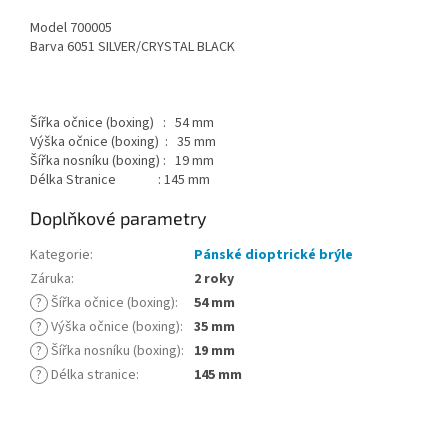
Model 700005
Barva 6051 SILVER/CRYSTAL BLACK
Šířka očnice (boxing) : 54 mm
Výška očnice (boxing) : 35 mm
Šířka nosníku (boxing) : 19 mm
Délka Stranice : 145 mm
Doplňkové parametry
Kategorie
:
Pánské dioptrické brýle
Záruka
:
2 roky
?
Šířka očnice (boxing)
:
54 mm
?
Výška očnice (boxing)
:
35 mm
?
Šířka nosníku (boxing)
:
19 mm
?
Délka stranice
:
145 mm
Z