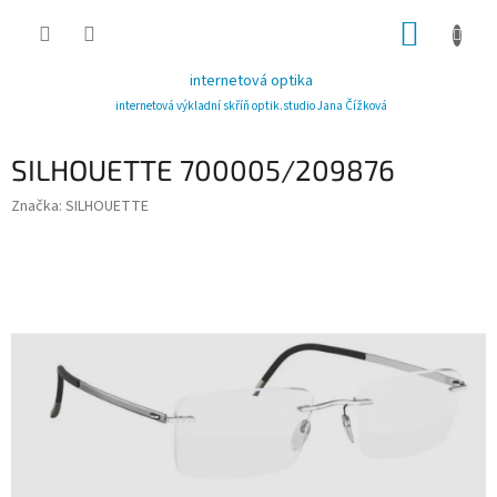
Přejít
NÁKUP
na
obsah
KOŠÍK
internetová optika
internetová výkladní skříň optik.studio Jana Čížková
SILHOUETTE 700005/209876
Značka:
SILHOUETTE