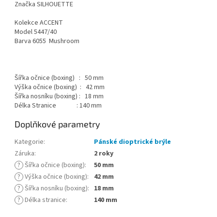
Značka SILHOUETTE
Kolekce ACCENT
Model 5447/40
Barva 6055
Mushroom
Šířka očnice (boxing) : 50 mm
Výška očnice (boxing) : 42 mm
Šířka nosníku (boxing) : 18 mm
Délka Stranice : 140 mm
Doplňkové parametry
Kategorie
:
Pánské dioptrické brýle
Záruka
:
2 roky
?
Šířka očnice (boxing)
:
50 mm
?
Výška očnice (boxing)
:
42 mm
?
Šířka nosníku (boxing)
:
18 mm
?
Délka stranice
:
140 mm