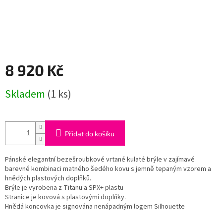
8 920 Kč
Měrná
Skladem
(1 ks)
cena:
Přidat do košíku
Pánské elegantní bezešroubkové vrtané kulaté brýle v zajímavé
barevné kombinaci matného šedého kovu s jemně tepaným vzorem a
hnědých plastových doplňků.
Brýle je vyrobena z Titanu a SPX+ plastu
Stranice je kovová s plastovými doplňky.
Hnědá koncovka je signována nenápadným logem Silhouette