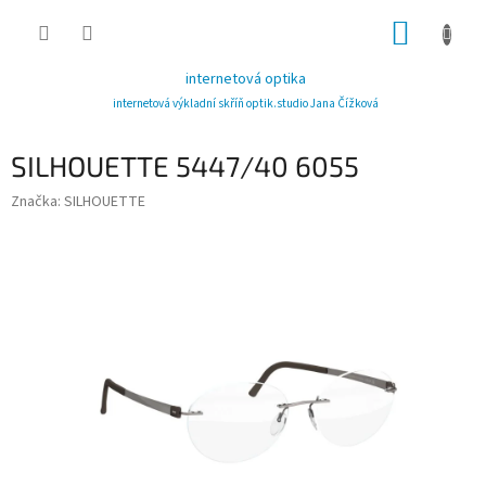
Přejít
NÁKUP
na
obsah
KOŠÍK
internetová optika
internetová výkladní skříň optik.studio Jana Čížková
SILHOUETTE 5447/40 6055
Značka:
SILHOUETTE