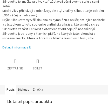
Silhouette je značka pro ty, kteří zůstavají věrní svému stylu a samI
sobě.
Módní vlivy přicházejí a odcházejí, ale styl značky Silhouette je od roku
1964 věčný a nadčasový.
Brýle Silhouette vytváří dokonalou symbiózu s obličejem jejich nositele
a výsledkem tohoto spojení je vnitřní síla a krása, která může skrze
Silhouette zazářit. Lehkost a otevřenost obličeje při nošení brýlí
Silhouette jsou jedny z hlavních pilířů, na kterých tato rakouská a
úspěšná značka, která je lídrem na trhu bezrámových brýlí, stojí.
Detailní informace
ZEPTAT SE
SDÍLET
Popis
Diskuze
Značka
Detailní popis produktu