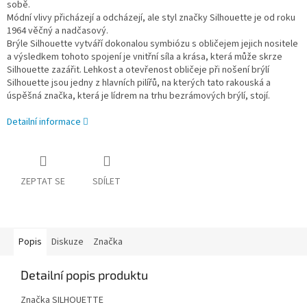
sobě.
Módní vlivy přicházejí a odcházejí, ale styl značky Silhouette je od roku
1964 věčný a nadčasový.
Brýle Silhouette vytváří dokonalou symbiózu s obličejem jejich nositele
a výsledkem tohoto spojení je vnitřní síla a krása, která může skrze
Silhouette zazářit. Lehkost a otevřenost obličeje při nošení brýlí
Silhouette jsou jedny z hlavních pilířů, na kterých tato rakouská a
úspěšná značka, která je lídrem na trhu bezrámových brýlí, stojí.
Detailní informace
ZEPTAT SE
SDÍLET
Popis
Diskuze
Značka
Detailní popis produktu
Značka SILHOUETTE