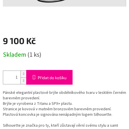
9 100 Kč
Měrná
Skladem
(1 ks)
cena:
Přidat do košíku
Pánské elegantní plastové brýle obdélníkového tvaru v lesklém černém
barevném provedení.
Brýle je vyrobena z Titanu a SPX+ plastu.
Stranice je kovová v matném bronzovém barevném provedení.
Plastová koncovka je signována nenápadným logem Silhouette.
Silhouette je značka pro ty, kteří zůstavají věrní svému stylu a samI