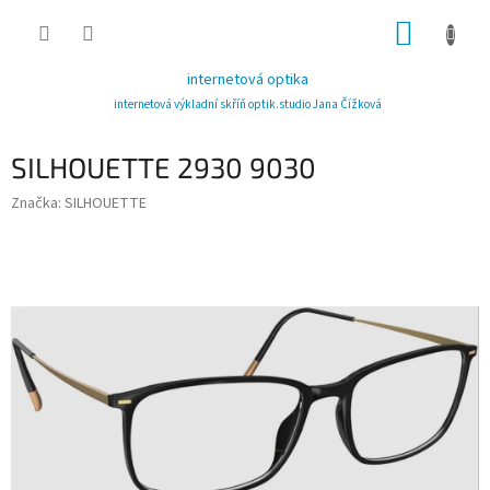
Přejít
NÁKUP
na
obsah
KOŠÍK
internetová optika
internetová výkladní skříň optik.studio Jana Čížková
SILHOUETTE 2930 9030
Značka:
SILHOUETTE