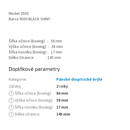
Model 2930
Barva 9030 BLACK SHINY
Šířka očnice (boxing) : 56 mm
Výška očnice (boxing) : 38 mm
Šířka nosníku (boxing) : 17 mm
Délka Stranice : 145 mm
Doplňkové parametry
Kategorie
:
Pánské dioptrické brýle
Záruka
:
2 roky
?
Šířka očnice (boxing)
:
56 mm
?
Výška očnice (boxing)
:
38 mm
?
Šířka nosníku (boxing)
:
17 mm
?
Délka stranice
:
145 mm